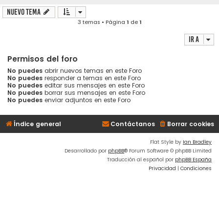
Nuevo Tema
3 temas • Página
1
de
1
Ir a
Permisos del foro
No puedes
abrir nuevos temas en este Foro
No puedes
responder a temas en este Foro
No puedes
editar sus mensajes en este Foro
No puedes
borrar sus mensajes en este Foro
No puedes
enviar adjuntos en este Foro
Índice general
Contáctanos
Borrar cookies
Flat Style by
Ian Bradley
Desarrollado por
phpBB
® Forum Software © phpBB Limited
Traducción al español por
phpBB España
Privacidad
|
Condiciones