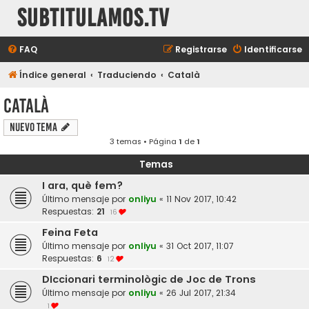
subtitulamos.tv
FAQ
Registrarse
Identificarse
Índice general
Traduciendo
Català
Català
Nuevo Tema
3 temas • Página
1
de
1
Temas
I ara, què fem?
Último mensaje por
onliyu
«
11 Nov 2017, 10:42
Respuestas:
21
16
Feina Feta
Último mensaje por
onliyu
«
31 Oct 2017, 11:07
Respuestas:
6
12
DIccionari terminològic de Joc de Trons
Último mensaje por
onliyu
«
26 Jul 2017, 21:34
1