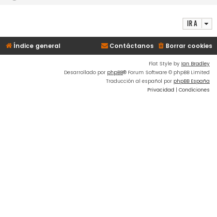
Ir a
Índice general
Contáctanos
Borrar cookies
Flat Style by
Ian Bradley
Desarrollado por
phpBB
® Forum Software © phpBB Limited
Traducción al español por
phpBB España
Privacidad
|
Condiciones