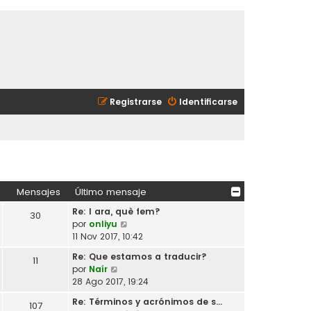
Registrarse
Identificarse
Mensajes
Último mensaje
Re: I ara, què fem?
30
V
por
onliyu
e
11 Nov 2017, 10:42
r
Re: Que estamos a traducir?
11
ú
V
por
Naír
l
e
28 Ago 2017, 19:24
t
r
i
Re: Términos y acrónimos de s…
107
ú
m