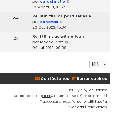
V
por
carochristie
l
o
e
18 Mar 2021, 16:57
t
m
r
i
Re: sub titulos para series e…
e
84
ú
m
V
por
canovas
n
l
o
e
20 Oct 2023, 15:34
s
t
m
r
a
i
Re: IRS hit us with a lean
e
211
ú
j
m
V
por
lococaliente
n
l
e
o
e
04 Jul 2019, 09:58
s
t
m
r
a
i
e
ú
j
m
n
Ir a
l
e
o
s
t
m
a
i
e
Contáctanos
Borrar cookies
j
m
n
e
o
s
Flat Style by
Ian Bradley
m
a
Desarrollado por
phpBB
® Forum Software © phpBB Limited
e
j
Traducción al español por
phpBB España
n
e
Privacidad
|
Condiciones
s
a
j
e