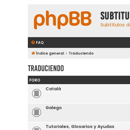
subtit
Subtítulos d
FAQ
Índice general
Traduciendo
Traduciendo
FORO
Català
Galego
Tutoriales, Glosarios y Ayudas