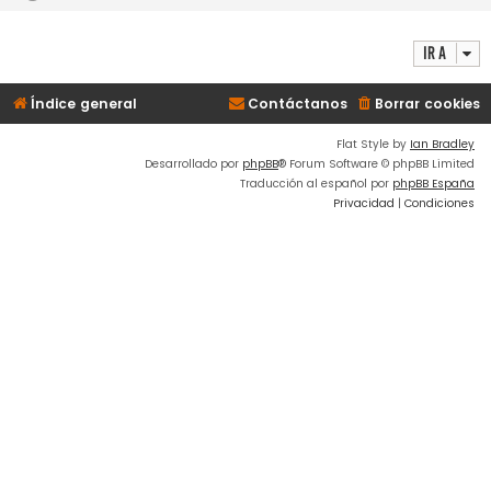
Ir a
Índice general
Contáctanos
Borrar cookies
Flat Style by
Ian Bradley
Desarrollado por
phpBB
® Forum Software © phpBB Limited
Traducción al español por
phpBB España
Privacidad
|
Condiciones