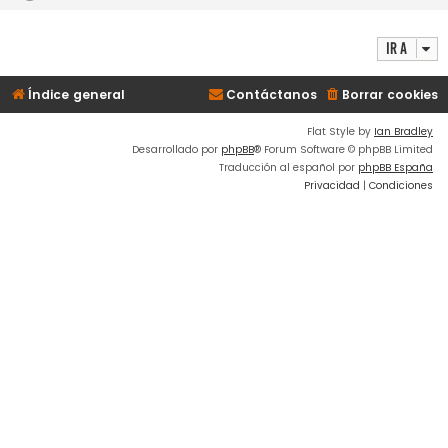
Ir a
Índice general
Contáctanos
Borrar cookies
Flat Style by
Ian Bradley
Desarrollado por
phpBB
® Forum Software © phpBB Limited
Traducción al español por
phpBB España
Privacidad
|
Condiciones