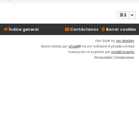
Ir a
Índice general
Contáctanos
Borrar cookies
Flat Style by
Ian Bradley
Desarrollado por
phpBB
® Forum Software © phpBB Limited
Traducción al español por
phpBB España
Privacidad
|
Condiciones