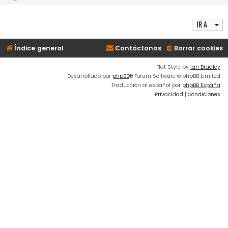
Ir a
Índice general
Contáctanos
Borrar cookies
Flat Style by
Ian Bradley
Desarrollado por
phpBB
® Forum Software © phpBB Limited
Traducción al español por
phpBB España
Privacidad
|
Condiciones