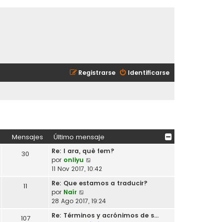
Registrarse
Identificarse
Mensajes
Último mensaje
Re: I ara, què fem?
30
V
por
onliyu
e
11 Nov 2017, 10:42
r
Re: Que estamos a traducir?
11
ú
V
por
Naír
l
e
28 Ago 2017, 19:24
t
r
i
Re: Términos y acrónimos de s…
107
ú
m