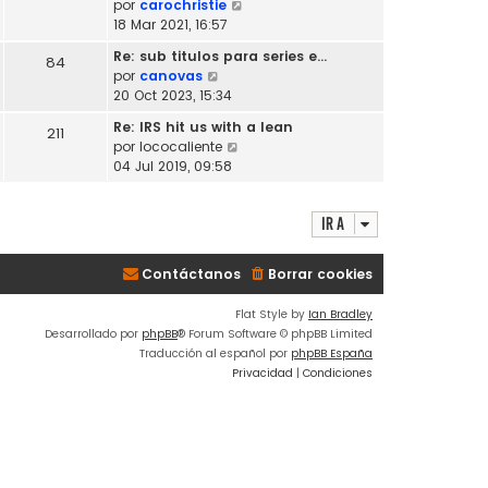
V
por
carochristie
l
o
e
18 Mar 2021, 16:57
t
m
r
i
Re: sub titulos para series e…
e
84
ú
m
V
por
canovas
n
l
o
e
20 Oct 2023, 15:34
s
t
m
r
a
i
Re: IRS hit us with a lean
e
211
ú
j
m
V
por
lococaliente
n
l
e
o
e
04 Jul 2019, 09:58
s
t
m
r
a
i
e
ú
j
m
n
Ir a
l
e
o
s
t
m
a
i
e
Contáctanos
Borrar cookies
j
m
n
e
o
s
Flat Style by
Ian Bradley
m
a
Desarrollado por
phpBB
® Forum Software © phpBB Limited
e
j
Traducción al español por
phpBB España
n
e
Privacidad
|
Condiciones
s
a
j
e