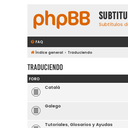
subtit
Subtítulos d
FAQ
Índice general
Traduciendo
Traduciendo
FORO
Català
Galego
Tutoriales, Glosarios y Ayudas