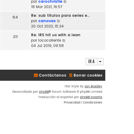
V
por
carochristie
l
o
e
18 Mar 2021, 16:57
t
m
r
i
Re: sub titulos para series e…
e
84
ú
m
V
por
canovas
n
l
o
e
20 Oct 2023, 15:34
s
t
m
r
a
i
Re: IRS hit us with a lean
e
211
ú
j
m
V
por
lococaliente
n
l
e
o
e
04 Jul 2019, 09:58
s
t
m
r
a
i
e
ú
j
m
n
Ir a
l
e
o
s
t
m
a
i
e
Contáctanos
Borrar cookies
j
m
n
e
o
s
Flat Style by
Ian Bradley
m
a
Desarrollado por
phpBB
® Forum Software © phpBB Limited
e
j
Traducción al español por
phpBB España
n
e
Privacidad
|
Condiciones
s
a
j
e