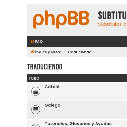
subtit
Subtítulos d
FAQ
Índice general
Traduciendo
Traduciendo
FORO
Català
Galego
Tutoriales, Glosarios y Ayudas