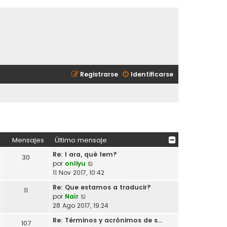
Registrarse
Identificarse
Mensajes
Último mensaje
Re: I ara, què fem?
30
V
por
onliyu
e
11 Nov 2017, 10:42
r
Re: Que estamos a traducir?
11
ú
V
por
Naír
l
e
28 Ago 2017, 19:24
t
r
i
Re: Términos y acrónimos de s…
107
ú
m