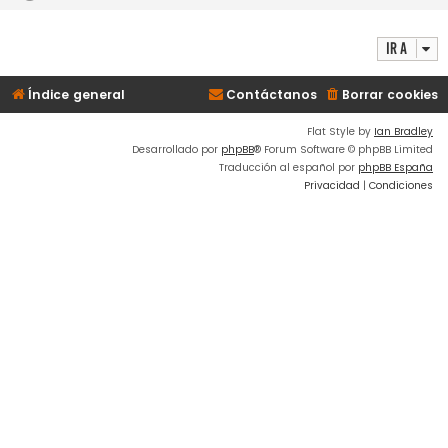
Ir a
Índice general
Contáctanos
Borrar cookies
Flat Style by
Ian Bradley
Desarrollado por
phpBB
® Forum Software © phpBB Limited
Traducción al español por
phpBB España
Privacidad
|
Condiciones