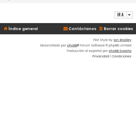
Ir a
Índice general
Contáctanos
Borrar cookies
Flat Style by
Ian Bradley
Desarrollado por
phpBB
® Forum Software © phpBB Limited
Traducción al español por
phpBB España
Privacidad
|
Condiciones