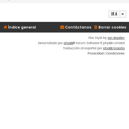
Ir a
Índice general
Contáctanos
Borrar cookies
Flat Style by
Ian Bradley
Desarrollado por
phpBB
® Forum Software © phpBB Limited
Traducción al español por
phpBB España
Privacidad
|
Condiciones