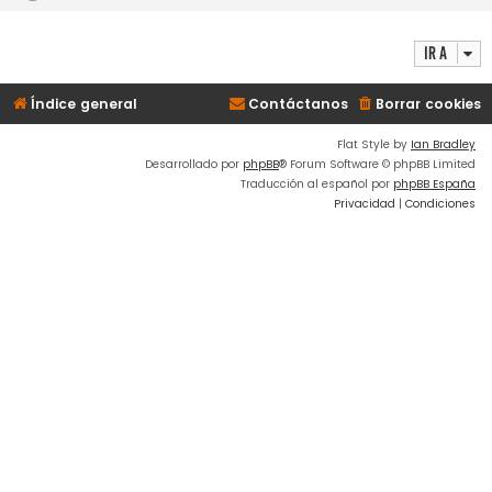
Ir a
Índice general
Contáctanos
Borrar cookies
Flat Style by
Ian Bradley
Desarrollado por
phpBB
® Forum Software © phpBB Limited
Traducción al español por
phpBB España
Privacidad
|
Condiciones