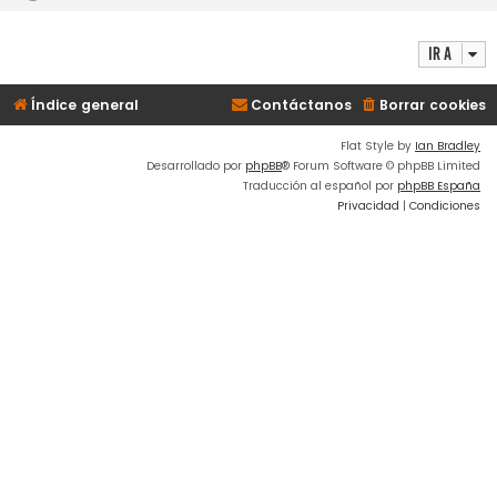
Ir a
Índice general
Contáctanos
Borrar cookies
Flat Style by
Ian Bradley
Desarrollado por
phpBB
® Forum Software © phpBB Limited
Traducción al español por
phpBB España
Privacidad
|
Condiciones