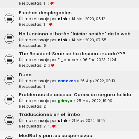
Respuestas:
1
3
Flechas desplegables
Último mensaje por
athk
«
14 Mar 2023, 08:12
Respuestas:
1
1
No funciona el botón "Iniciar sesión" de la web
Último mensaje por
athk
«
14 Mar 2023, 07:55
Respuestas:
6
The Resident Serie se ha descontinuado???
Último mensaje por
El_darrom
«
06 Ene 2023, 21:24
Respuestas:
2
2
Duda.
Último mensaje por
canovas
«
26 Ago 2022, 09:13
Respuestas:
1
Problemas de acceso: Conexión segura fallida
Último mensaje por
grimya
«
25 May 2022, 19:00
Respuestas:
2
Traducciones en el limbo
Último mensaje por
athk
«
21 May 2022, 18:15
Respuestas:
7
10
ModBot y puntos suspensivos.