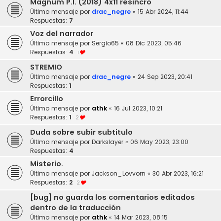
Magnum P.I. (2018) 4x11 resincro
Último mensaje por
drac_negre
«
15 Abr 2024, 11:44
Respuestas:
7
Voz del narrador
Último mensaje por
Sergio65
«
08 Dic 2023, 05:46
Respuestas:
4
1
STREMIO
Último mensaje por
drac_negre
«
24 Sep 2023, 20:41
Respuestas:
1
Errorcillo
Último mensaje por
athk
«
16 Jul 2023, 10:21
Respuestas:
1
2
Duda sobre subir subtitulo
Último mensaje por
Darkslayer
«
06 May 2023, 23:00
Respuestas:
4
Misterio.
Último mensaje por
Jackson_Lovvorn
«
30 Abr 2023, 16:21
Respuestas:
2
2
[bug] no guarda los comentarios editados
dentro de la traducción
Último mensaje por
athk
«
14 Mar 2023, 08:15