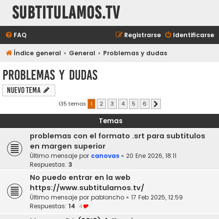
subtitulamos.tv
FAQ
Registrarse
Identificarse
Índice general
General
Problemas y dudas
Problemas y dudas
Nuevo Tema
135 temas
1
2
3
4
5
6
Siguiente
Temas
problemas con el formato .srt para subtitulos
en margen superior
Último mensaje por
canovas
«
20 Ene 2026, 18:11
Respuestas:
3
No puedo entrar en la web
https://www.subtitulamos.tv/
Último mensaje por
pabloncho
«
17 Feb 2025, 12:59
Respuestas:
14
4