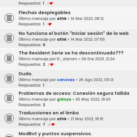
Respuestas:
1
3
Flechas desplegables
Último mensaje por
athk
«
14 Mar 2023, 08:12
Respuestas:
1
1
No funciona el botón "Iniciar sesión" de la web
Último mensaje por
athk
«
14 Mar 2023, 07:55
Respuestas:
6
The Resident Serie se ha descontinuado???
Último mensaje por
El_darrom
«
06 Ene 2023, 21:24
Respuestas:
2
2
Duda.
Último mensaje por
canovas
«
26 Ago 2022, 09:13
Respuestas:
1
Problemas de acceso: Conexión segura fallida
Último mensaje por
grimya
«
25 May 2022, 19:00
Respuestas:
2
Traducciones en el limbo
Último mensaje por
athk
«
21 May 2022, 18:15
Respuestas:
7
10
ModBot y puntos suspensivos.