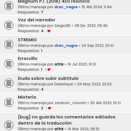
Magnum P.I. (2018) 4x11 resincro
Último mensaje por
drac_negre
«
15 Abr 2024, 11:44
Respuestas:
7
Voz del narrador
Último mensaje por
Sergio65
«
08 Dic 2023, 05:46
Respuestas:
4
1
STREMIO
Último mensaje por
drac_negre
«
24 Sep 2023, 20:41
Respuestas:
1
Errorcillo
Último mensaje por
athk
«
16 Jul 2023, 10:21
Respuestas:
1
2
Duda sobre subir subtitulo
Último mensaje por
Darkslayer
«
06 May 2023, 23:00
Respuestas:
4
Misterio.
Último mensaje por
Jackson_Lovvorn
«
30 Abr 2023, 16:21
Respuestas:
2
2
[bug] no guarda los comentarios editados
dentro de la traducción
Último mensaje por
athk
«
14 Mar 2023, 08:15