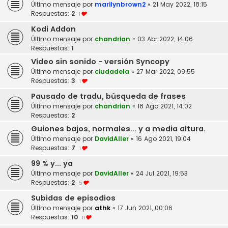
Último mensaje por
marilynbrown2
«
21 May 2022, 18:15
Respuestas:
2
1
Kodi Addon
Último mensaje por
chandrian
«
03 Abr 2022, 14:06
Respuestas:
1
Vídeo sin sonido - versión Syncopy
Último mensaje por
ciudadela
«
27 Mar 2022, 09:55
Respuestas:
3
1
Pausado de tradu, búsqueda de frases
Último mensaje por
chandrian
«
18 Ago 2021, 14:02
Respuestas:
2
Guiones bajos, normales... y a media altura.
Último mensaje por
DavidAller
«
16 Ago 2021, 19:04
Respuestas:
7
1
99 % y... ya
Último mensaje por
DavidAller
«
24 Jul 2021, 19:53
Respuestas:
2
5
Subidas de episodios
Último mensaje por
athk
«
17 Jun 2021, 00:06
Respuestas:
10
11