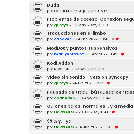
Duda.
por
ObedPM
»
26 Ago 2022, 05:12
Problemas de acceso: Conexión segur
por
grimya
»
06 May 2022, 09:39
Traducciones en el limbo
por
canovas
»
24 Ene 2022, 09:40
10
ModBot y puntos suspensivos.
por
marilynbrown2
»
11 Abr 2022, 11:42
1
Kodi Addon
por
KodiSD01
»
03 Abr 2022, 13:31
Vídeo sin sonido - versión Syncopy
por
grimya
»
24 Dic 2021, 19:37
1
Pausado de tradu, búsqueda de fras
por
chandrian
»
18 Ago 2021, 13:47
Guiones bajos, normales... y a media 
por
DavidAller
»
29 Jul 2021, 18:41
1
99 % y... ya
por
DavidAller
»
14 Jun 2021, 23:30
5