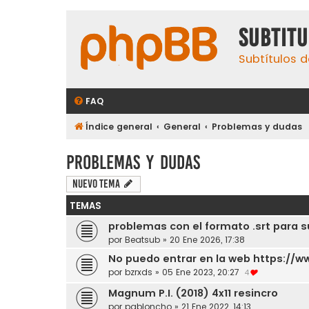
subtit
Subtítulos d
FAQ
Índice general
General
Problemas y dudas
Problemas y dudas
Nuevo Tema
TEMAS
problemas con el formato .srt para 
por
Beatsub
»
20 Ene 2026, 17:38
No puedo entrar en la web https://w
por
bzrxds
»
05 Ene 2023, 20:27
4
Magnum P.I. (2018) 4x11 resincro
por
pabloncho
»
21 Ene 2022, 14:13