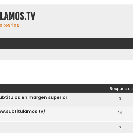
ulamos.tv
e Series
Respuestas
subtitulos en margen superior
3
ww.subtitulamos.tv/
14
7