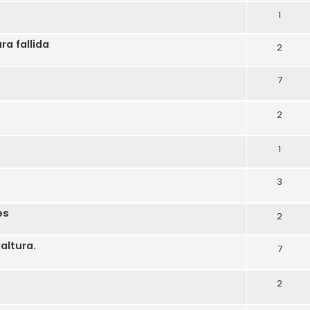
1
a fallida
2
7
2
1
3
es
2
altura.
7
2