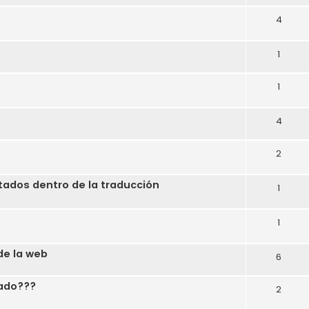
4
1
1
4
2
tados dentro de la traducción
1
1
 de la web
6
uado???
2