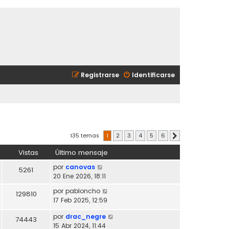
Registrarse
Identificarse
135 temas
1
2
3
4
5
6
Siguiente
Vistas
Último mensaje
por
canovas
5261
20 Ene 2026, 18:11
por
pabloncho
129810
17 Feb 2025, 12:59
por
drac_negre
74443
15 Abr 2024, 11:44