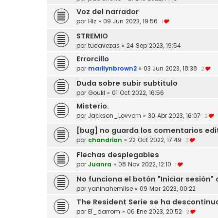
Voz del narrador
por
Hlz
»
09 Jun 2023, 19:56
1
STREMIO
por
tucavezas
»
24 Sep 2023, 19:54
Errorcillo
por
marilynbrown2
»
03 Jun 2023, 18:38
2
Duda sobre subir subtitulo
por
Gouki
»
01 Oct 2022, 16:56
Misterio.
por
Jackson_Lovvorn
»
30 Abr 2023, 16:07
2
[bug] no guarda los comentarios edi
por
chandrian
»
22 Oct 2022, 17:49
3
Flechas desplegables
por
Juanra
»
08 Nov 2022, 12:10
1
No funciona el botón "Iniciar sesión"
por
yaninahemilse
»
09 Mar 2023, 00:22
The Resident Serie se ha descontin
por
El_darrom
»
06 Ene 2023, 20:52
2