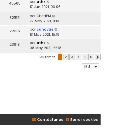
por
athk
45565
17 Jun 2021, 00:06
por
ObedPM
32155
27 May 2021, 11:10
por
canovas
22138
13 May 2021, 15:19
por
athk
23913
08 May 2021, 22:18
135 temas
1
2
3
4
5
6
Siguiente
Ir a
Contáctanos
Borrar cookies