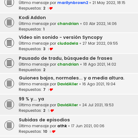
Último mensaje por
marilynbrown2
«
21 May 2022, 18:15
Respuestas:
2
1
Kodi Addon
Último mensaje por
chandrian
«
03 Abr 2022, 14:06
Respuestas:
1
Vídeo sin sonido - versión Syncopy
Último mensaje por
ciudadela
«
27 Mar 2022, 09:55
Respuestas:
3
1
Pausado de tradu, búsqueda de frases
Último mensaje por
chandrian
«
18 Ago 2021, 14:02
Respuestas:
2
Guiones bajos, normales... y a media altura.
Último mensaje por
DavidAller
«
16 Ago 2021, 19:04
Respuestas:
7
1
99 % y... ya
Último mensaje por
DavidAller
«
24 Jul 2021, 19:53
Respuestas:
2
5
Subidas de episodios
Último mensaje por
athk
«
17 Jun 2021, 00:06
Respuestas:
10
11