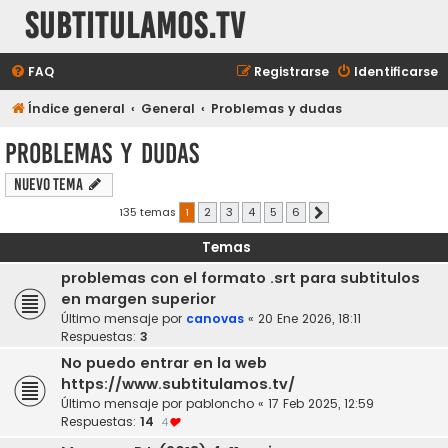
subtitulamos.tv
FAQ
Registrarse
Identificarse
Índice general
General
Problemas y dudas
Problemas y dudas
Nuevo Tema
135 temas
1
2
3
4
5
6
Siguiente
Temas
problemas con el formato .srt para subtitulos
en margen superior
Último mensaje por
canovas
«
20 Ene 2026, 18:11
Respuestas:
3
No puedo entrar en la web
https://www.subtitulamos.tv/
Último mensaje por
pabloncho
«
17 Feb 2025, 12:59
Respuestas:
14
4