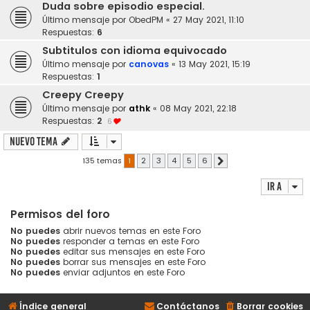
Duda sobre episodio especial.
Último mensaje por
ObedPM
«
27 May 2021, 11:10
Respuestas:
6
Subtitulos con idioma equivocado
Último mensaje por
canovas
«
13 May 2021, 15:19
Respuestas:
1
Creepy Creepy
Último mensaje por
athk
«
08 May 2021, 22:18
Respuestas:
2
6
Nuevo Tema
135 temas
1
2
3
4
5
6
Siguiente
Ir a
Permisos del foro
No puedes
abrir nuevos temas en este Foro
No puedes
responder a temas en este Foro
No puedes
editar sus mensajes en este Foro
No puedes
borrar sus mensajes en este Foro
No puedes
enviar adjuntos en este Foro
Índice general
Contáctanos
Borrar cookies