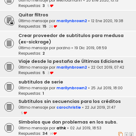
Último mensaje por
Methodmann
«
20 Ene 2020, 15:13
Respuestas:
3
5
Quitar filtros
Último mensaje por
marilynbrown2
«
12 Ene 2020, 19:38
Respuestas:
15
26
Crear proveedor de subtitulos para medusa
(ex-sickrage)
Último mensaje por
porzino
«
19 Dic 2019, 08:59
Respuestas:
2
Viaje desde la pestaña de Últimas Ediciones
Último mensaje por
marilynbrown2
«
22 Oct 2019, 07:42
Respuestas:
5
3
subtitulos de serie
Último mensaje por
marilynbrown2
«
25 Jul 2019, 18:00
Respuestas:
1
Subtítulos sin secuencias para los créditos
Último mensaje por
carochristie
«
22 Jul 2019, 21:47
5
Símbolos que dan problemas en los subs.
Último mensaje por
athk
«
02 Jul 2019, 18:53
Respuestas:
34
14
1
2