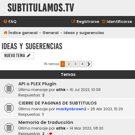
subtitulamos.tv
FAQ
Registrarse
Identificarse
Índice general
General
Ideas y sugerencias
Ideas y sugerencias
Nuevo Tema
76 temas
1
2
3
4
Siguiente
Temas
API o PLEX Plugin
Último mensaje por
athk
«
16 Jul 2023, 10:08
Respuestas:
2
CIERRE DE PAGINAS DE SUBTITULOS
Último mensaje por
marilynbrown2
«
28 Abr 2023, 15:29
Respuestas:
1
Memoria de traducción
Último mensaje por
athk
«
14 Mar 2023, 08:30
Respuestas:
2
4