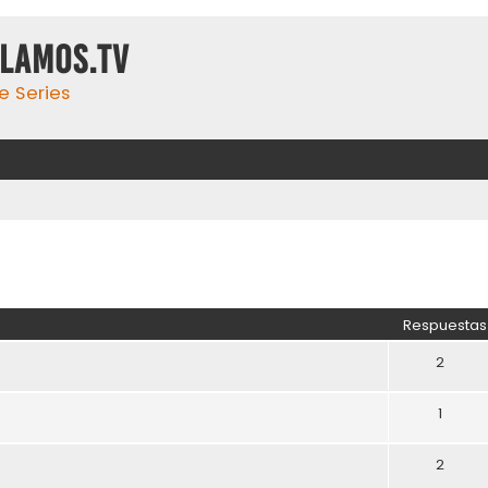
ulamos.tv
e Series
Respuestas
2
1
2