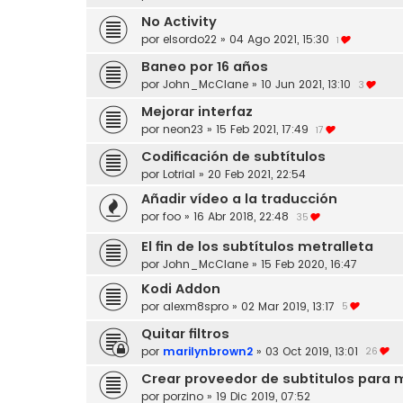
No Activity
por
elsordo22
»
04 Ago 2021, 15:30
1
Baneo por 16 años
por
John_McClane
»
10 Jun 2021, 13:10
3
Mejorar interfaz
por
neon23
»
15 Feb 2021, 17:49
17
Codificación de subtítulos
por
Lotrial
»
20 Feb 2021, 22:54
Añadir vídeo a la traducción
por
foo
»
16 Abr 2018, 22:48
35
El fin de los subtítulos metralleta
por
John_McClane
»
15 Feb 2020, 16:47
Kodi Addon
por
alexm8spro
»
02 Mar 2019, 13:17
5
Quitar filtros
por
marilynbrown2
»
03 Oct 2019, 13:01
26
Crear proveedor de subtitulos para
por
porzino
»
19 Dic 2019, 07:52