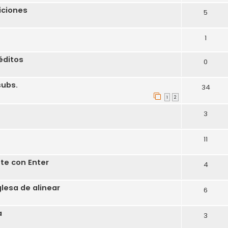
iciones
5
1
éditos
0
subs.
34
1
2
3
11
te con Enter
4
glesa de alinear
6
a
3