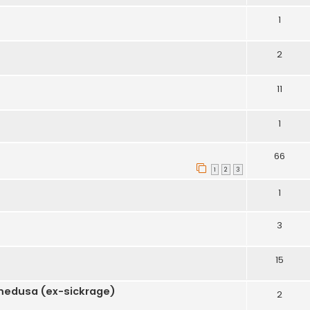
1
2
11
1
66
1
2
3
1
3
15
 medusa (ex-sickrage)
2