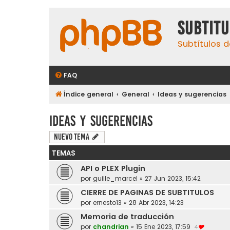
subtit
Subtítulos d
FAQ
Índice general
General
Ideas y sugerencias
Ideas y sugerencias
Nuevo Tema
TEMAS
API o PLEX Plugin
por
guille_marcel
»
27 Jun 2023, 15:42
CIERRE DE PAGINAS DE SUBTITULOS
por
ernesto13
»
28 Abr 2023, 14:23
Memoria de traducción
por
chandrian
»
15 Ene 2023, 17:59
4