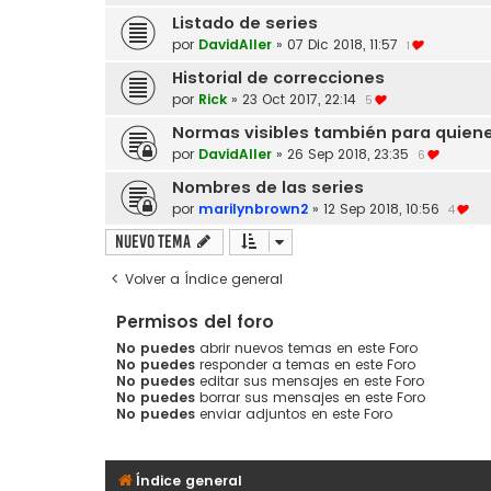
Listado de series
por
DavidAller
»
07 Dic 2018, 11:57
1
Historial de correcciones
por
Rick
»
23 Oct 2017, 22:14
5
Normas visibles también para quien
por
DavidAller
»
26 Sep 2018, 23:35
6
Nombres de las series
por
marilynbrown2
»
12 Sep 2018, 10:56
4
Nuevo Tema
Volver a Índice general
Permisos del foro
No puedes
abrir nuevos temas en este Foro
No puedes
responder a temas en este Foro
No puedes
editar sus mensajes en este Foro
No puedes
borrar sus mensajes en este Foro
No puedes
enviar adjuntos en este Foro
Índice general