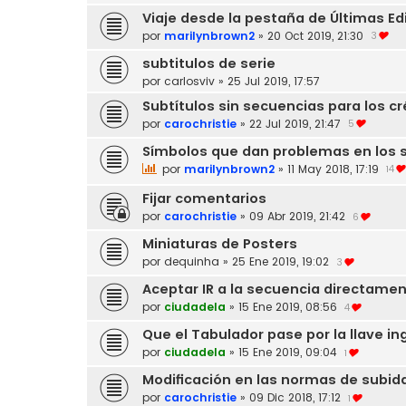
Viaje desde la pestaña de Últimas Ed
por
marilynbrown2
»
20 Oct 2019, 21:30
3
subtitulos de serie
por
carlosviv
»
25 Jul 2019, 17:57
Subtítulos sin secuencias para los cr
por
carochristie
»
22 Jul 2019, 21:47
5
Símbolos que dan problemas en los 
por
marilynbrown2
»
11 May 2018, 17:19
14
Fijar comentarios
por
carochristie
»
09 Abr 2019, 21:42
6
Miniaturas de Posters
por
dequinha
»
25 Ene 2019, 19:02
3
Aceptar IR a la secuencia directamen
por
ciudadela
»
15 Ene 2019, 08:56
4
Que el Tabulador pase por la llave in
por
ciudadela
»
15 Ene 2019, 09:04
1
Modificación en las normas de subid
por
carochristie
»
09 Dic 2018, 17:12
1