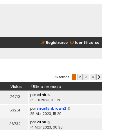
Registrarse
Identificarse
76 temas
1
2
3
4
Siguiente
Vistas
Último mensaje
por
athk
74710
16 Jul 2023, 10:08
por
marilynbrown2
53261
28 Abr 2023, 15:29
por
athk
36732
14 Mar 2023, 08:30