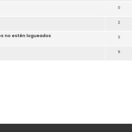
0
2
es no estén logueados
2
9