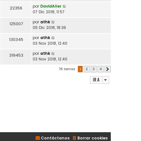
por
DavidAller
22356
07 Dic 2018, 11:57
por
athk
125007
05 Dic 2018, 18:36
por
athk
130345
03 Nov 2018, 12:40
por
athk
319453
03 Nov 2018, 12:40
76 temas
1
2
3
4
Siguiente
Ir a
Contáctanos
Borrar cookies