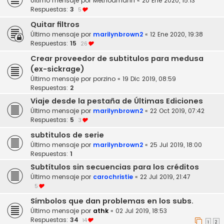
Último mensaje por
Methodmann
«
20 Ene 2020, 15:13
Respuestas:
3
5
Quitar filtros
Último mensaje por
marilynbrown2
«
12 Ene 2020, 19:38
Respuestas:
15
26
Crear proveedor de subtitulos para medusa
(ex-sickrage)
Último mensaje por
porzino
«
19 Dic 2019, 08:59
Respuestas:
2
Viaje desde la pestaña de Últimas Ediciones
Último mensaje por
marilynbrown2
«
22 Oct 2019, 07:42
Respuestas:
5
3
subtitulos de serie
Último mensaje por
marilynbrown2
«
25 Jul 2019, 18:00
Respuestas:
1
Subtítulos sin secuencias para los créditos
Último mensaje por
carochristie
«
22 Jul 2019, 21:47
5
Símbolos que dan problemas en los subs.
Último mensaje por
athk
«
02 Jul 2019, 18:53
Respuestas:
34
14
1
2