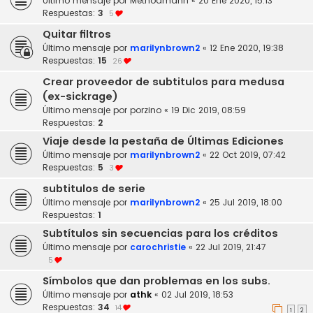
Último mensaje por
Methodmann
«
20 Ene 2020, 15:13
Respuestas:
3
5
Quitar filtros
Último mensaje por
marilynbrown2
«
12 Ene 2020, 19:38
Respuestas:
15
26
Crear proveedor de subtitulos para medusa
(ex-sickrage)
Último mensaje por
porzino
«
19 Dic 2019, 08:59
Respuestas:
2
Viaje desde la pestaña de Últimas Ediciones
Último mensaje por
marilynbrown2
«
22 Oct 2019, 07:42
Respuestas:
5
3
subtitulos de serie
Último mensaje por
marilynbrown2
«
25 Jul 2019, 18:00
Respuestas:
1
Subtítulos sin secuencias para los créditos
Último mensaje por
carochristie
«
22 Jul 2019, 21:47
5
Símbolos que dan problemas en los subs.
Último mensaje por
athk
«
02 Jul 2019, 18:53
Respuestas:
34
14
1
2