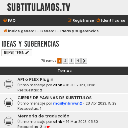
subtitulamos.tv
FAQ
Registrarse
Identificarse
Índice general
General
Ideas y sugerencias
Ideas y sugerencias
Nuevo Tema
76 temas
1
2
3
4
Siguiente
Temas
API o PLEX Plugin
Último mensaje por
athk
«
16 Jul 2023, 10:08
Respuestas:
2
CIERRE DE PAGINAS DE SUBTITULOS
Último mensaje por
marilynbrown2
«
28 Abr 2023, 15:29
Respuestas:
1
Memoria de traducción
Último mensaje por
athk
«
14 Mar 2023, 08:30
Respuestas:
2
4