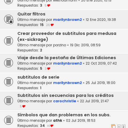
Último mensaje por
Methodmann
«
20 Ene 2020, 15:13
Respuestas:
3
5
Quitar filtros
Último mensaje por
marilynbrown2
«
12 Ene 2020, 19:38
Respuestas:
15
26
Crear proveedor de subtitulos para medusa
(ex-sickrage)
Último mensaje por
porzino
«
19 Dic 2019, 08:59
Respuestas:
2
Viaje desde la pestaña de Últimas Ediciones
Último mensaje por
marilynbrown2
«
22 Oct 2019, 07:42
Respuestas:
5
3
subtitulos de serie
Último mensaje por
marilynbrown2
«
25 Jul 2019, 18:00
Respuestas:
1
Subtítulos sin secuencias para los créditos
Último mensaje por
carochristie
«
22 Jul 2019, 21:47
5
Símbolos que dan problemas en los subs.
Último mensaje por
athk
«
02 Jul 2019, 18:53
Respuestas:
34
14
1
2