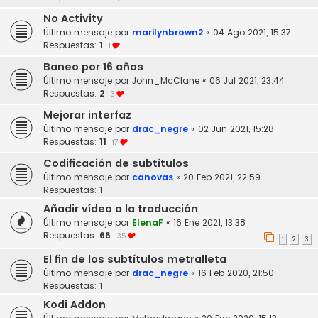
No Activity
Último mensaje por
marilynbrown2
«
04 Ago 2021, 15:37
Respuestas:
1
1
Baneo por 16 años
Último mensaje por
John_McClane
«
06 Jul 2021, 23:44
Respuestas:
2
3
Mejorar interfaz
Último mensaje por
drac_negre
«
02 Jun 2021, 15:28
Respuestas:
11
17
Codificación de subtítulos
Último mensaje por
canovas
«
20 Feb 2021, 22:59
Respuestas:
1
Añadir vídeo a la traducción
Último mensaje por
ElenaF
«
16 Ene 2021, 13:38
Respuestas:
66
35
1
2
3
El fin de los subtítulos metralleta
Último mensaje por
drac_negre
«
16 Feb 2020, 21:50
Respuestas:
1
Kodi Addon