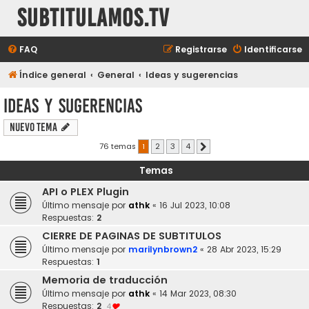
subtitulamos.tv
FAQ
Registrarse
Identificarse
Índice general
General
Ideas y sugerencias
Ideas y sugerencias
Nuevo Tema
76 temas
1
2
3
4
Siguiente
Temas
API o PLEX Plugin
Último mensaje por
athk
«
16 Jul 2023, 10:08
Respuestas:
2
CIERRE DE PAGINAS DE SUBTITULOS
Último mensaje por
marilynbrown2
«
28 Abr 2023, 15:29
Respuestas:
1
Memoria de traducción
Último mensaje por
athk
«
14 Mar 2023, 08:30
Respuestas:
2
4