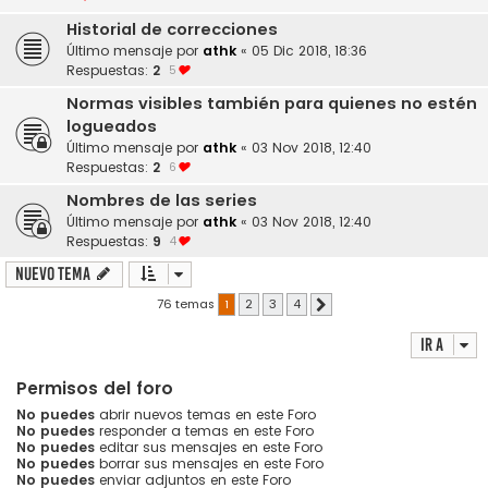
Historial de correcciones
Último mensaje por
athk
«
05 Dic 2018, 18:36
Respuestas:
2
5
Normas visibles también para quienes no estén
logueados
Último mensaje por
athk
«
03 Nov 2018, 12:40
Respuestas:
2
6
Nombres de las series
Último mensaje por
athk
«
03 Nov 2018, 12:40
Respuestas:
9
4
Nuevo Tema
76 temas
1
2
3
4
Siguiente
Ir a
Permisos del foro
No puedes
abrir nuevos temas en este Foro
No puedes
responder a temas en este Foro
No puedes
editar sus mensajes en este Foro
No puedes
borrar sus mensajes en este Foro
No puedes
enviar adjuntos en este Foro