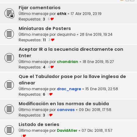
Fijar comentarios
Último mensaje por
athk
«
17 Abr 2019, 23:19
Respuestas:
3
6
Miniaturas de Posters
Último mensaje por
dequinha
«
28 Ene 2019, 19:24
Respuestas:
11
3
Aceptar IR a la secuencia directamente con
Enter
Último mensaje por
chandrian
«
18 Ene 2019, 15:27
Respuestas:
4
4
Que el Tabulador pase por la llave inglesa de
alinear
Último mensaje por
drac_negre
«
15 Ene 2019, 22:58
Respuestas:
6
1
Modificación en las normas de subida
Último mensaje por
canovas
«
09 Dic 2018, 17:58
Respuestas:
3
1
Listado de series
Último mensaje por
DavidAller
«
07 Dic 2018, 11:57
1