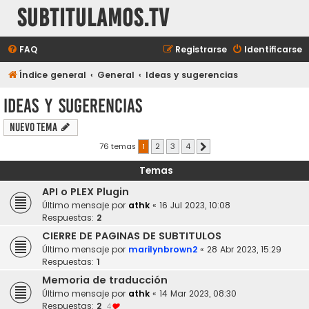
subtitulamos.tv
FAQ
Registrarse
Identificarse
Índice general
General
Ideas y sugerencias
Ideas y sugerencias
Nuevo Tema
76 temas
1
2
3
4
Siguiente
Temas
API o PLEX Plugin
Último mensaje por
athk
«
16 Jul 2023, 10:08
Respuestas:
2
CIERRE DE PAGINAS DE SUBTITULOS
Último mensaje por
marilynbrown2
«
28 Abr 2023, 15:29
Respuestas:
1
Memoria de traducción
Último mensaje por
athk
«
14 Mar 2023, 08:30
Respuestas:
2
4