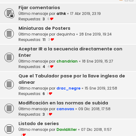
Fijar comentarios
Último mensaje por
athk
«
17 Abr 2019, 23:19
Respuestas:
3
6
Miniaturas de Posters
Último mensaje por
dequinha
«
28 Ene 2019, 19:24
Respuestas:
11
3
Aceptar IR a la secuencia directamente con
Enter
Último mensaje por
chandrian
«
18 Ene 2019, 15:27
Respuestas:
4
4
Que el Tabulador pase por la llave inglesa de
alinear
Último mensaje por
drac_negre
«
15 Ene 2019, 22:58
Respuestas:
6
1
Modificación en las normas de subida
Último mensaje por
canovas
«
09 Dic 2018, 17:58
Respuestas:
3
1
Listado de series
Último mensaje por
DavidAller
«
07 Dic 2018, 11:57
1