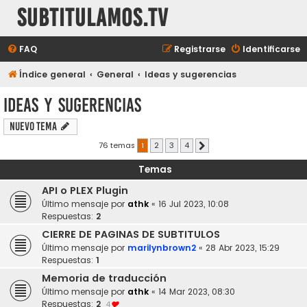
subtitulamos.tv
FAQ
Registrarse
Identificarse
Índice general
General
Ideas y sugerencias
Ideas y sugerencias
Nuevo Tema
76 temas
1
2
3
4
Siguiente
Temas
API o PLEX Plugin
Último mensaje por
athk
«
16 Jul 2023, 10:08
Respuestas:
2
CIERRE DE PAGINAS DE SUBTITULOS
Último mensaje por
marilynbrown2
«
28 Abr 2023, 15:29
Respuestas:
1
Memoria de traducción
Último mensaje por
athk
«
14 Mar 2023, 08:30
Respuestas:
2
4