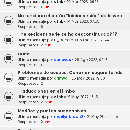
Último mensaje por
athk
«
14 Mar 2023, 08:12
Respuestas:
1
1
No funciona el botón "Iniciar sesión" de la web
Último mensaje por
athk
«
14 Mar 2023, 07:55
Respuestas:
6
The Resident Serie se ha descontinuado???
Último mensaje por
El_darrom
«
06 Ene 2023, 21:24
Respuestas:
2
2
Duda.
Último mensaje por
canovas
«
26 Ago 2022, 09:13
Respuestas:
1
Problemas de acceso: Conexión segura fallida
Último mensaje por
grimya
«
25 May 2022, 19:00
Respuestas:
2
Traducciones en el limbo
Último mensaje por
athk
«
21 May 2022, 18:15
Respuestas:
7
10
ModBot y puntos suspensivos.
Último mensaje por
marilynbrown2
«
21 May 2022, 18:15
Respuestas:
2
1