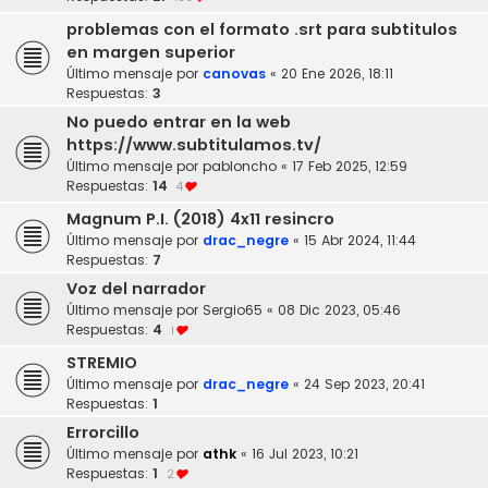
problemas con el formato .srt para subtitulos
en margen superior
Último mensaje por
canovas
«
20 Ene 2026, 18:11
Respuestas:
3
No puedo entrar en la web
https://www.subtitulamos.tv/
Último mensaje por
pabloncho
«
17 Feb 2025, 12:59
Respuestas:
14
4
Magnum P.I. (2018) 4x11 resincro
Último mensaje por
drac_negre
«
15 Abr 2024, 11:44
Respuestas:
7
Voz del narrador
Último mensaje por
Sergio65
«
08 Dic 2023, 05:46
Respuestas:
4
1
STREMIO
Último mensaje por
drac_negre
«
24 Sep 2023, 20:41
Respuestas:
1
Errorcillo
Último mensaje por
athk
«
16 Jul 2023, 10:21
Respuestas:
1
2