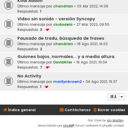
Kodi Addon
Último mensaje por
chandrian
«
03 Abr 2022, 14:06
Respuestas:
1
Vídeo sin sonido - versión Syncopy
Último mensaje por
ciudadela
«
27 Mar 2022, 09:55
Respuestas:
3
1
Pausado de tradu, búsqueda de frases
Último mensaje por
chandrian
«
18 Ago 2021, 14:02
Respuestas:
2
Guiones bajos, normales... y a media altura.
Último mensaje por
DavidAller
«
16 Ago 2021, 19:04
Respuestas:
7
1
No Activity
Último mensaje por
marilynbrown2
«
04 Ago 2021, 15:37
Respuestas:
1
1
Ir a
Índice general
Contáctanos
Borrar cookies
Flat Style by
Ian Bradley
Desarrollado por
phpBB
® Forum Software © phpBB Limited