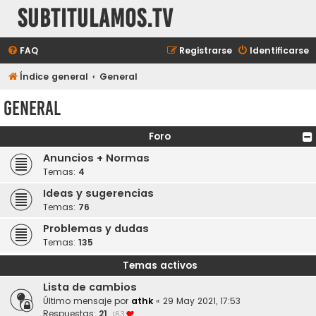
subtitulamos.tv
FAQ
Registrarse
Identificarse
Índice general
General
General
Foro
Anuncios + Normas
Temas:
4
Ideas y sugerencias
Temas:
76
Problemas y dudas
Temas:
135
Temas activos
Lista de cambios
Último mensaje por
athk
«
29 May 2021, 17:53
Respuestas:
21
163