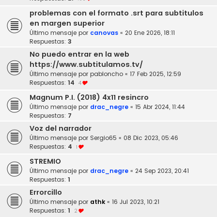
problemas con el formato .srt para subtitulos
en margen superior
Último mensaje por
canovas
«
20 Ene 2026, 18:11
Respuestas:
3
No puedo entrar en la web
https://www.subtitulamos.tv/
Último mensaje por
pabloncho
«
17 Feb 2025, 12:59
Respuestas:
14
4
Magnum P.I. (2018) 4x11 resincro
Último mensaje por
drac_negre
«
15 Abr 2024, 11:44
Respuestas:
7
Voz del narrador
Último mensaje por
Sergio65
«
08 Dic 2023, 05:46
Respuestas:
4
1
STREMIO
Último mensaje por
drac_negre
«
24 Sep 2023, 20:41
Respuestas:
1
Errorcillo
Último mensaje por
athk
«
16 Jul 2023, 10:21
Respuestas:
1
2