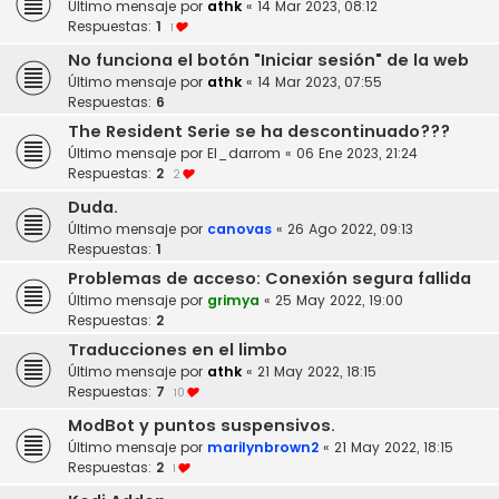
Último mensaje por
athk
«
14 Mar 2023, 08:12
Respuestas:
1
1
No funciona el botón "Iniciar sesión" de la web
Último mensaje por
athk
«
14 Mar 2023, 07:55
Respuestas:
6
The Resident Serie se ha descontinuado???
Último mensaje por
El_darrom
«
06 Ene 2023, 21:24
Respuestas:
2
2
Duda.
Último mensaje por
canovas
«
26 Ago 2022, 09:13
Respuestas:
1
Problemas de acceso: Conexión segura fallida
Último mensaje por
grimya
«
25 May 2022, 19:00
Respuestas:
2
Traducciones en el limbo
Último mensaje por
athk
«
21 May 2022, 18:15
Respuestas:
7
10
ModBot y puntos suspensivos.
Último mensaje por
marilynbrown2
«
21 May 2022, 18:15
Respuestas:
2
1