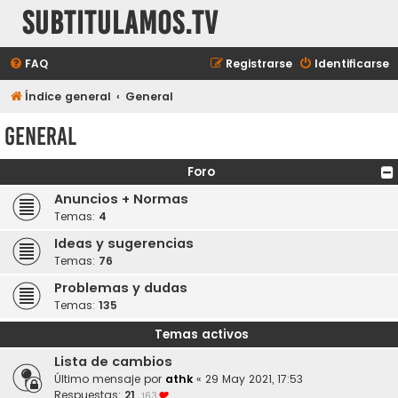
subtitulamos.tv
FAQ
Registrarse
Identificarse
Índice general
General
General
Foro
Anuncios + Normas
Temas:
4
Ideas y sugerencias
Temas:
76
Problemas y dudas
Temas:
135
Temas activos
Lista de cambios
Último mensaje por
athk
«
29 May 2021, 17:53
Respuestas:
21
163