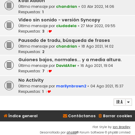
Kodi Addon
Último mensaje por
chandrian
«
03 Abr 2022, 14:06
Respuestas:
1
Vídeo sin sonido - versión Syncopy
Último mensaje por
ciudadela
«
27 Mar 2022, 09:55
Respuestas:
3
1
Pausado de tradu, búsqueda de frases
Último mensaje por
chandrian
«
18 Ago 2021, 14:02
Respuestas:
2
Guiones bajos, normales... y a media altura.
Último mensaje por
DavidAller
«
16 Ago 2021, 19:04
Respuestas:
7
1
No Activity
Último mensaje por
marilynbrown2
«
04 Ago 2021, 15:37
Respuestas:
1
1
Ir a
Índice general
Contáctanos
Borrar cookies
Flat Style by
Ian Bradley
Desarrollado por
phpBB
® Forum Software © phpBB Limited