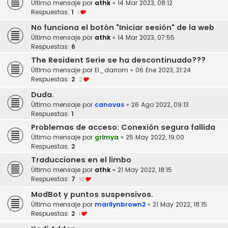
Último mensaje por
athk
«
14 Mar 2023, 08:12
Respuestas:
1
1
No funciona el botón "Iniciar sesión" de la web
Último mensaje por
athk
«
14 Mar 2023, 07:55
Respuestas:
6
The Resident Serie se ha descontinuado???
Último mensaje por
El_darrom
«
06 Ene 2023, 21:24
Respuestas:
2
2
Duda.
Último mensaje por
canovas
«
26 Ago 2022, 09:13
Respuestas:
1
Problemas de acceso: Conexión segura fallida
Último mensaje por
grimya
«
25 May 2022, 19:00
Respuestas:
2
Traducciones en el limbo
Último mensaje por
athk
«
21 May 2022, 18:15
Respuestas:
7
10
ModBot y puntos suspensivos.
Último mensaje por
marilynbrown2
«
21 May 2022, 18:15
Respuestas:
2
1