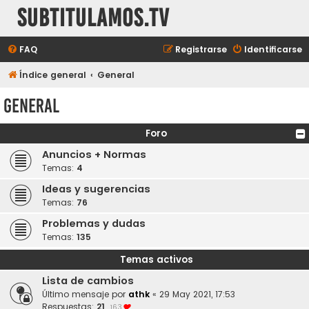
subtitulamos.tv
FAQ
Registrarse
Identificarse
Índice general
General
General
Foro
Anuncios + Normas
Temas:
4
Ideas y sugerencias
Temas:
76
Problemas y dudas
Temas:
135
Temas activos
Lista de cambios
Último mensaje por
athk
«
29 May 2021, 17:53
Respuestas:
21
163