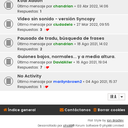
Kodi Addon
Último mensaje por
chandrian
«
03 Abr 2022, 14:06
Respuestas:
1
Vídeo sin sonido - versión Syncopy
Último mensaje por
ciudadela
«
27 Mar 2022, 09:55
Respuestas:
3
1
Pausado de tradu, búsqueda de frases
Último mensaje por
chandrian
«
18 Ago 2021, 14:02
Respuestas:
2
Guiones bajos, normales... y a media altura.
Último mensaje por
DavidAller
«
16 Ago 2021, 19:04
Respuestas:
7
1
No Activity
Último mensaje por
marilynbrown2
«
04 Ago 2021, 15:37
Respuestas:
1
1
Ir a
Índice general
Contáctanos
Borrar cookies
Flat Style by
Ian Bradley
Desarrollado por
phpBB
® Forum Software © phpBB Limited