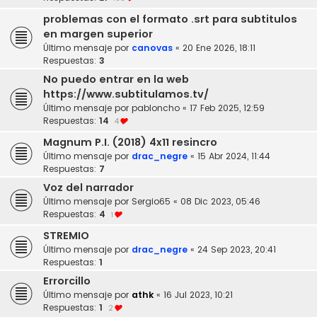
problemas con el formato .srt para subtitulos
en margen superior
Último mensaje por
canovas
«
20 Ene 2026, 18:11
Respuestas:
3
No puedo entrar en la web
https://www.subtitulamos.tv/
Último mensaje por
pabloncho
«
17 Feb 2025, 12:59
Respuestas:
14
4
Magnum P.I. (2018) 4x11 resincro
Último mensaje por
drac_negre
«
15 Abr 2024, 11:44
Respuestas:
7
Voz del narrador
Último mensaje por
Sergio65
«
08 Dic 2023, 05:46
Respuestas:
4
1
STREMIO
Último mensaje por
drac_negre
«
24 Sep 2023, 20:41
Respuestas:
1
Errorcillo
Último mensaje por
athk
«
16 Jul 2023, 10:21
Respuestas:
1
2