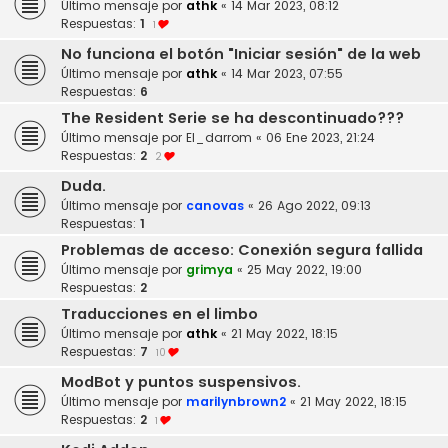
Último mensaje por
athk
«
14 Mar 2023, 08:12
Respuestas:
1
1
No funciona el botón "Iniciar sesión" de la web
Último mensaje por
athk
«
14 Mar 2023, 07:55
Respuestas:
6
The Resident Serie se ha descontinuado???
Último mensaje por
El_darrom
«
06 Ene 2023, 21:24
Respuestas:
2
2
Duda.
Último mensaje por
canovas
«
26 Ago 2022, 09:13
Respuestas:
1
Problemas de acceso: Conexión segura fallida
Último mensaje por
grimya
«
25 May 2022, 19:00
Respuestas:
2
Traducciones en el limbo
Último mensaje por
athk
«
21 May 2022, 18:15
Respuestas:
7
10
ModBot y puntos suspensivos.
Último mensaje por
marilynbrown2
«
21 May 2022, 18:15
Respuestas:
2
1