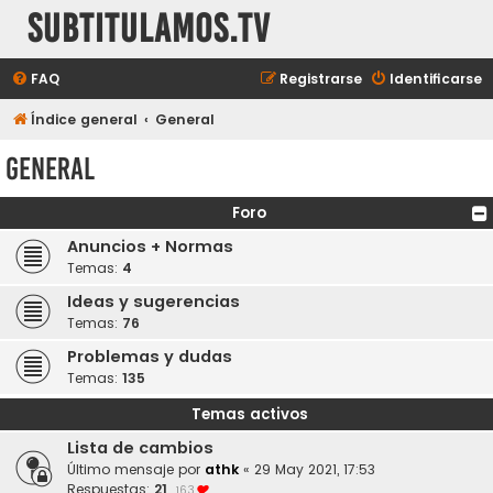
subtitulamos.tv
FAQ
Registrarse
Identificarse
Índice general
General
General
Foro
Anuncios + Normas
Temas:
4
Ideas y sugerencias
Temas:
76
Problemas y dudas
Temas:
135
Temas activos
Lista de cambios
Último mensaje por
athk
«
29 May 2021, 17:53
Respuestas:
21
163