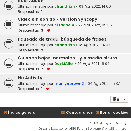
Kodi Addon
Último mensaje por
chandrian
«
03 Abr 2022, 14:06
Respuestas:
1
Vídeo sin sonido - versión Syncopy
Último mensaje por
ciudadela
«
27 Mar 2022, 09:55
Respuestas:
3
1
Pausado de tradu, búsqueda de frases
Último mensaje por
chandrian
«
18 Ago 2021, 14:02
Respuestas:
2
Guiones bajos, normales... y a media altura.
Último mensaje por
DavidAller
«
16 Ago 2021, 19:04
Respuestas:
7
1
No Activity
Último mensaje por
marilynbrown2
«
04 Ago 2021, 15:37
Respuestas:
1
1
Ir a
Índice general
Contáctanos
Borrar cookies
Flat Style by
Ian Bradley
Desarrollado por
phpBB
® Forum Software © phpBB Limited