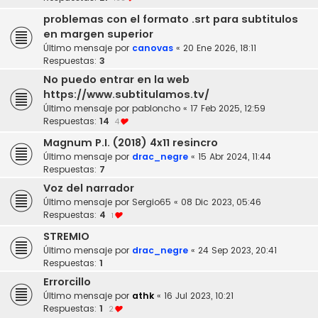
problemas con el formato .srt para subtitulos
en margen superior
Último mensaje por
canovas
«
20 Ene 2026, 18:11
Respuestas:
3
No puedo entrar en la web
https://www.subtitulamos.tv/
Último mensaje por
pabloncho
«
17 Feb 2025, 12:59
Respuestas:
14
4
Magnum P.I. (2018) 4x11 resincro
Último mensaje por
drac_negre
«
15 Abr 2024, 11:44
Respuestas:
7
Voz del narrador
Último mensaje por
Sergio65
«
08 Dic 2023, 05:46
Respuestas:
4
1
STREMIO
Último mensaje por
drac_negre
«
24 Sep 2023, 20:41
Respuestas:
1
Errorcillo
Último mensaje por
athk
«
16 Jul 2023, 10:21
Respuestas:
1
2