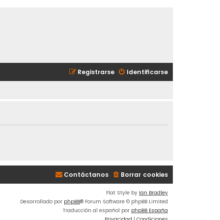
Registrarse
Identificarse
Contáctanos
Borrar cookies
Flat Style by
Ian Bradley
Desarrollado por
phpBB
® Forum Software © phpBB Limited
Traducción al español por
phpBB España
Privacidad
|
Condiciones