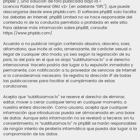
phpBB”), una solución de foro publicada bajo la «
Licencia Pública General GNU v2
» (en adelante “GPL”), que puede
descargarse desde
www.phpbb.com
. El software phpBB solo facilita
los debates en Internet; phpBB Limited no se hace responsable del
contenido ni de la conducta permitida o prohibida en este sitio.
Para obtener más información sobre phpBB, consulte:
https://www.phpbb.com/
.
Acuerda a no publicar ningún contenido abusivo, obsceno, soez,
difamatorio, que incite al odio, amenazante, de carácter sexual o
ilegal de cualquier otro modo, ya sea según la legislación de su
país, la del país en el que se aloja “subtitulamos.tv” o el derecho
internacional. Hacerlo podría dar lugar a tu expulsión inmediata y
permanente, con notificación a tu proveedor de servicios de Internet
si lo consideramos necesario. Se registra la dirección IP de todas
las publicaciones para facilitar el cumplimiento de estas
condiciones.
Acepta que “subtitulamos.tv” se reserve el derecho de eliminar,
editar, mover o cerrar cualquier tema en cualquier momento, a
nuestra entera discreción. Como usuario, acepta que cualquier
información que introduzcas pueda ser almacenada en una base
de datos. Aunque esta información no se revelará a terceros sin tu
consentimiento, ni “subtitulamos.tv” ni phpBB se harán responsables
de ningún intento de piratería informática que pueda dar lugar a la
compromisión de los datos.