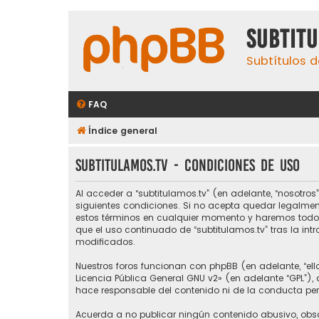
subtit
Subtítulos d
FAQ
Índice general
subtitulamos.tv - Condiciones de uso
Al acceder a “subtitulamos.tv” (en adelante, “nosotros”,
siguientes condiciones. Si no acepta quedar legalmen
estos términos en cualquier momento y haremos todo l
que el uso continuado de “subtitulamos.tv” tras la i
modificados.
Nuestros foros funcionan con phpBB (en adelante, “ello
Licencia Pública General GNU v2
» (en adelante “GPL”)
hace responsable del contenido ni de la conducta perm
Acuerda a no publicar ningún contenido abusivo, obsce