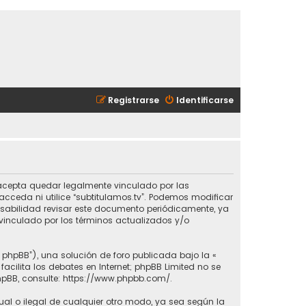
Registrarse
Identificarse
ted acepta quedar legalmente vinculado por las
cceda ni utilice “subtitulamos.tv”. Podemos modificar
nsabilidad revisar este documento periódicamente, ya
vinculado por los términos actualizados y/o
e phpBB”), una solución de foro publicada bajo la «
 facilita los debates en Internet; phpBB Limited no se
hpBB, consulte:
https://www.phpbb.com/
.
ual o ilegal de cualquier otro modo, ya sea según la