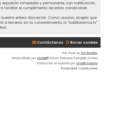
 tu expulsión inmediata y permanente, con notificación
ra facilitar el cumplimiento de estas condiciones.
 a nuestra entera discreción. Como usuario, acepta que
 terceros sin tu consentimiento, ni “subtitulamos.tv”
tos.
Contáctanos
Borrar cookies
Flat Style by
Ian Bradley
Desarrollado por
phpBB
® Forum Software © phpBB Limited
Traducción al español por
phpBB España
Privacidad
|
Condiciones