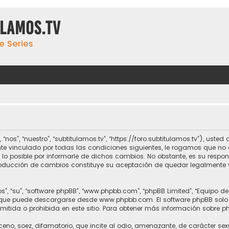
ulamos.tv
e Series
 “nos”, “nuestro”, “subtitulamos.tv”, “https://foro.subtitulamos.tv”), us
te vinculado por todas las condiciones siguientes, le rogamos que no a
o posible por informarle de dichos cambios. No obstante, es su respo
ntroducción de cambios constituye su aceptación de quedar legalmente 
s”, “su”, “software phpBB”, “www.phpbb.com”, “phpBB Limited”, “Equipo d
, que puede descargarse desde
www.phpbb.com
. El software phpBB solo
itida o prohibida en este sitio. Para obtener más información sobre p
no, soez, difamatorio, que incite al odio, amenazante, de carácter sex