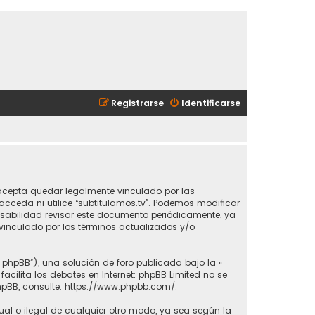
Registrarse
Identificarse
ted acepta quedar legalmente vinculado por las
cceda ni utilice “subtitulamos.tv”. Podemos modificar
nsabilidad revisar este documento periódicamente, ya
vinculado por los términos actualizados y/o
e phpBB”), una solución de foro publicada bajo la «
 facilita los debates en Internet; phpBB Limited no se
hpBB, consulte:
https://www.phpbb.com/
.
ual o ilegal de cualquier otro modo, ya sea según la