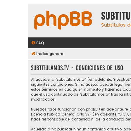
subtit
Subtítulos d
FAQ
Índice general
subtitulamos.tv - Condiciones de uso
Al acceder a “subtitulamos.tv” (en adelante, “nosotros”,
siguientes condiciones. Si no acepta quedar legalmen
estos términos en cualquier momento y haremos todo l
que el uso continuado de “subtitulamos.tv” tras la i
modificados.
Nuestros foros funcionan con phpBB (en adelante, “ello
Licencia Pública General GNU v2
» (en adelante “GPL”)
hace responsable del contenido ni de la conducta perm
Acuerda a no publicar ningún contenido abusivo, obsce