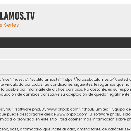
ulamos.tv
e Series
 “nos”, “nuestro”, “subtitulamos.tv”, “https://foro.subtitulamos.tv”), us
te vinculado por todas las condiciones siguientes, le rogamos que no a
o posible por informarle de dichos cambios. No obstante, es su respo
ntroducción de cambios constituye su aceptación de quedar legalmente 
s”, “su”, “software phpBB”, “www.phpbb.com”, “phpBB Limited”, “Equipo d
, que puede descargarse desde
www.phpbb.com
. El software phpBB solo
itida o prohibida en este sitio. Para obtener más información sobre p
no, soez, difamatorio, que incite al odio, amenazante, de carácter sex