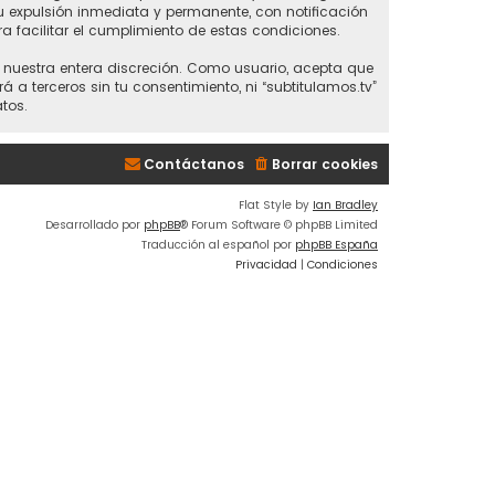
 tu expulsión inmediata y permanente, con notificación
ra facilitar el cumplimiento de estas condiciones.
 a nuestra entera discreción. Como usuario, acepta que
 terceros sin tu consentimiento, ni “subtitulamos.tv”
tos.
Contáctanos
Borrar cookies
Flat Style by
Ian Bradley
Desarrollado por
phpBB
® Forum Software © phpBB Limited
Traducción al español por
phpBB España
Privacidad
|
Condiciones