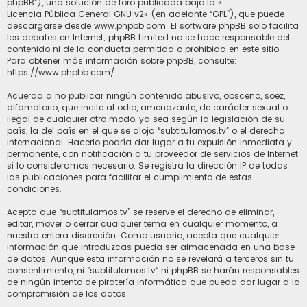
phpBB”), una solución de foro publicada bajo la «
Licencia Pública General GNU v2
» (en adelante “GPL”), que puede
descargarse desde
www.phpbb.com
. El software phpBB solo facilita
los debates en Internet; phpBB Limited no se hace responsable del
contenido ni de la conducta permitida o prohibida en este sitio.
Para obtener más información sobre phpBB, consulte:
https://www.phpbb.com/
.
Acuerda a no publicar ningún contenido abusivo, obsceno, soez,
difamatorio, que incite al odio, amenazante, de carácter sexual o
ilegal de cualquier otro modo, ya sea según la legislación de su
país, la del país en el que se aloja “subtitulamos.tv” o el derecho
internacional. Hacerlo podría dar lugar a tu expulsión inmediata y
permanente, con notificación a tu proveedor de servicios de Internet
si lo consideramos necesario. Se registra la dirección IP de todas
las publicaciones para facilitar el cumplimiento de estas
condiciones.
Acepta que “subtitulamos.tv” se reserve el derecho de eliminar,
editar, mover o cerrar cualquier tema en cualquier momento, a
nuestra entera discreción. Como usuario, acepta que cualquier
información que introduzcas pueda ser almacenada en una base
de datos. Aunque esta información no se revelará a terceros sin tu
consentimiento, ni “subtitulamos.tv” ni phpBB se harán responsables
de ningún intento de piratería informática que pueda dar lugar a la
compromisión de los datos.