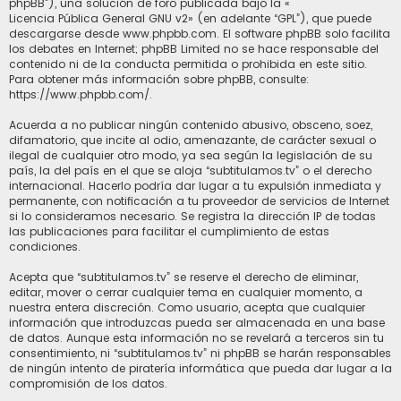
phpBB”), una solución de foro publicada bajo la «
Licencia Pública General GNU v2
» (en adelante “GPL”), que puede
descargarse desde
www.phpbb.com
. El software phpBB solo facilita
los debates en Internet; phpBB Limited no se hace responsable del
contenido ni de la conducta permitida o prohibida en este sitio.
Para obtener más información sobre phpBB, consulte:
https://www.phpbb.com/
.
Acuerda a no publicar ningún contenido abusivo, obsceno, soez,
difamatorio, que incite al odio, amenazante, de carácter sexual o
ilegal de cualquier otro modo, ya sea según la legislación de su
país, la del país en el que se aloja “subtitulamos.tv” o el derecho
internacional. Hacerlo podría dar lugar a tu expulsión inmediata y
permanente, con notificación a tu proveedor de servicios de Internet
si lo consideramos necesario. Se registra la dirección IP de todas
las publicaciones para facilitar el cumplimiento de estas
condiciones.
Acepta que “subtitulamos.tv” se reserve el derecho de eliminar,
editar, mover o cerrar cualquier tema en cualquier momento, a
nuestra entera discreción. Como usuario, acepta que cualquier
información que introduzcas pueda ser almacenada en una base
de datos. Aunque esta información no se revelará a terceros sin tu
consentimiento, ni “subtitulamos.tv” ni phpBB se harán responsables
de ningún intento de piratería informática que pueda dar lugar a la
compromisión de los datos.