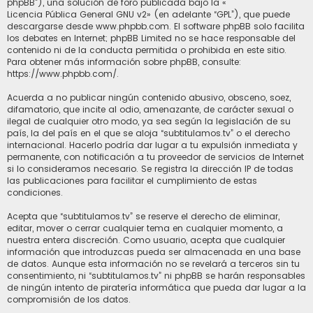
phpBB”), una solución de foro publicada bajo la «
Licencia Pública General GNU v2
» (en adelante “GPL”), que puede
descargarse desde
www.phpbb.com
. El software phpBB solo facilita
los debates en Internet; phpBB Limited no se hace responsable del
contenido ni de la conducta permitida o prohibida en este sitio.
Para obtener más información sobre phpBB, consulte:
https://www.phpbb.com/
.
Acuerda a no publicar ningún contenido abusivo, obsceno, soez,
difamatorio, que incite al odio, amenazante, de carácter sexual o
ilegal de cualquier otro modo, ya sea según la legislación de su
país, la del país en el que se aloja “subtitulamos.tv” o el derecho
internacional. Hacerlo podría dar lugar a tu expulsión inmediata y
permanente, con notificación a tu proveedor de servicios de Internet
si lo consideramos necesario. Se registra la dirección IP de todas
las publicaciones para facilitar el cumplimiento de estas
condiciones.
Acepta que “subtitulamos.tv” se reserve el derecho de eliminar,
editar, mover o cerrar cualquier tema en cualquier momento, a
nuestra entera discreción. Como usuario, acepta que cualquier
información que introduzcas pueda ser almacenada en una base
de datos. Aunque esta información no se revelará a terceros sin tu
consentimiento, ni “subtitulamos.tv” ni phpBB se harán responsables
de ningún intento de piratería informática que pueda dar lugar a la
compromisión de los datos.