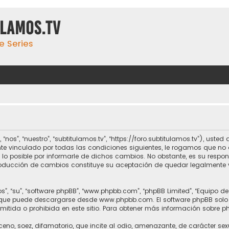
ulamos.tv
e Series
 “nos”, “nuestro”, “subtitulamos.tv”, “https://foro.subtitulamos.tv”), us
te vinculado por todas las condiciones siguientes, le rogamos que no a
o posible por informarle de dichos cambios. No obstante, es su respo
ntroducción de cambios constituye su aceptación de quedar legalmente 
s”, “su”, “software phpBB”, “www.phpbb.com”, “phpBB Limited”, “Equipo d
, que puede descargarse desde
www.phpbb.com
. El software phpBB solo
itida o prohibida en este sitio. Para obtener más información sobre p
no, soez, difamatorio, que incite al odio, amenazante, de carácter sex