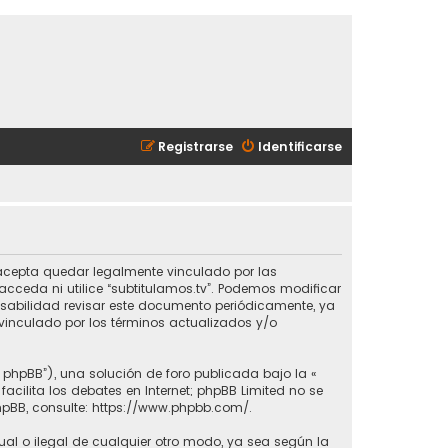
Registrarse
Identificarse
ted acepta quedar legalmente vinculado por las
cceda ni utilice “subtitulamos.tv”. Podemos modificar
nsabilidad revisar este documento periódicamente, ya
vinculado por los términos actualizados y/o
e phpBB”), una solución de foro publicada bajo la «
 facilita los debates en Internet; phpBB Limited no se
hpBB, consulte:
https://www.phpbb.com/
.
ual o ilegal de cualquier otro modo, ya sea según la