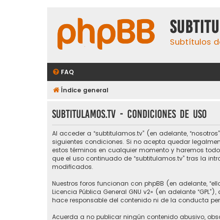
subtit
Subtítulos d
FAQ
Índice general
subtitulamos.tv - Condiciones de uso
Al acceder a “subtitulamos.tv” (en adelante, “nosotros”,
siguientes condiciones. Si no acepta quedar legalmen
estos términos en cualquier momento y haremos todo l
que el uso continuado de “subtitulamos.tv” tras la i
modificados.
Nuestros foros funcionan con phpBB (en adelante, “ello
Licencia Pública General GNU v2
» (en adelante “GPL”)
hace responsable del contenido ni de la conducta perm
Acuerda a no publicar ningún contenido abusivo, obsce