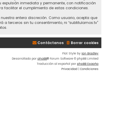
 tu expulsión inmediata y permanente, con notificación
ra facilitar el cumplimiento de estas condiciones.
 a nuestra entera discreción. Como usuario, acepta que
 terceros sin tu consentimiento, ni “subtitulamos.tv”
tos.
Contáctanos
Borrar cookies
Flat Style by
Ian Bradley
Desarrollado por
phpBB
® Forum Software © phpBB Limited
Traducción al español por
phpBB España
Privacidad
|
Condiciones