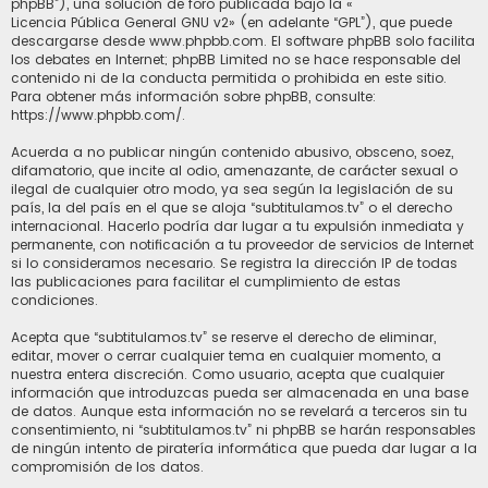
phpBB”), una solución de foro publicada bajo la «
Licencia Pública General GNU v2
» (en adelante “GPL”), que puede
descargarse desde
www.phpbb.com
. El software phpBB solo facilita
los debates en Internet; phpBB Limited no se hace responsable del
contenido ni de la conducta permitida o prohibida en este sitio.
Para obtener más información sobre phpBB, consulte:
https://www.phpbb.com/
.
Acuerda a no publicar ningún contenido abusivo, obsceno, soez,
difamatorio, que incite al odio, amenazante, de carácter sexual o
ilegal de cualquier otro modo, ya sea según la legislación de su
país, la del país en el que se aloja “subtitulamos.tv” o el derecho
internacional. Hacerlo podría dar lugar a tu expulsión inmediata y
permanente, con notificación a tu proveedor de servicios de Internet
si lo consideramos necesario. Se registra la dirección IP de todas
las publicaciones para facilitar el cumplimiento de estas
condiciones.
Acepta que “subtitulamos.tv” se reserve el derecho de eliminar,
editar, mover o cerrar cualquier tema en cualquier momento, a
nuestra entera discreción. Como usuario, acepta que cualquier
información que introduzcas pueda ser almacenada en una base
de datos. Aunque esta información no se revelará a terceros sin tu
consentimiento, ni “subtitulamos.tv” ni phpBB se harán responsables
de ningún intento de piratería informática que pueda dar lugar a la
compromisión de los datos.