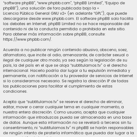
“software phpBB”, “www.phpbb.com”, “phpBB Limited”, “Equipo de
phpBB”), una solución de foro publicada bajo la «
Licencia Pública General GNU v2
» (en adelante “GPL”), que puede
descargarse desde
www.phpbb.com
. El software phpBB solo facilita
los debates en Internet; phpBB Limited no se hace responsable del
contenido ni de la conducta permitida o prohibida en este sitio.
Para obtener más información sobre phpBB, consulte:
https://www.phpbb.com/
.
Acuerda a no publicar ningún contenido abusivo, obsceno, soez,
difamatorio, que incite al odio, amenazante, de carácter sexual o
ilegal de cualquier otro modo, ya sea según la legislación de su
país, la del país en el que se aloja “subtitulamos.tv” o el derecho
internacional. Hacerlo podría dar lugar a tu expulsión inmediata y
permanente, con notificación a tu proveedor de servicios de Internet
si lo consideramos necesario. Se registra la dirección IP de todas
las publicaciones para facilitar el cumplimiento de estas
condiciones.
Acepta que “subtitulamos.tv” se reserve el derecho de eliminar,
editar, mover o cerrar cualquier tema en cualquier momento, a
nuestra entera discreción. Como usuario, acepta que cualquier
información que introduzcas pueda ser almacenada en una base
de datos. Aunque esta información no se revelará a terceros sin tu
consentimiento, ni “subtitulamos.tv” ni phpBB se harán responsables
de ningún intento de piratería informática que pueda dar lugar a la