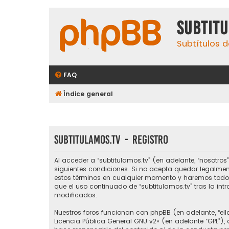
subtit
Subtítulos d
FAQ
Índice general
subtitulamos.tv - Registro
Al acceder a “subtitulamos.tv” (en adelante, “nosotros”,
siguientes condiciones. Si no acepta quedar legalmen
estos términos en cualquier momento y haremos todo l
que el uso continuado de “subtitulamos.tv” tras la i
modificados.
Nuestros foros funcionan con phpBB (en adelante, “ello
Licencia Pública General GNU v2
» (en adelante “GPL”)