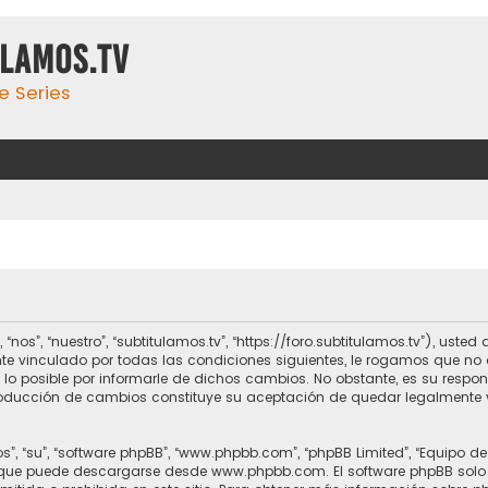
ulamos.tv
e Series
 “nos”, “nuestro”, “subtitulamos.tv”, “https://foro.subtitulamos.tv”), us
te vinculado por todas las condiciones siguientes, le rogamos que no a
o posible por informarle de dichos cambios. No obstante, es su respo
ntroducción de cambios constituye su aceptación de quedar legalmente 
s”, “su”, “software phpBB”, “www.phpbb.com”, “phpBB Limited”, “Equipo d
, que puede descargarse desde
www.phpbb.com
. El software phpBB solo