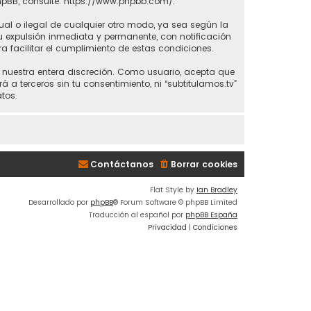
hpBB, consulte:
https://www.phpbb.com/
.
ual o ilegal de cualquier otro modo, ya sea según la
 tu expulsión inmediata y permanente, con notificación
ra facilitar el cumplimiento de estas condiciones.
 a nuestra entera discreción. Como usuario, acepta que
 terceros sin tu consentimiento, ni “subtitulamos.tv”
tos.
Contáctanos
Borrar cookies
Flat Style by
Ian Bradley
Desarrollado por
phpBB
® Forum Software © phpBB Limited
Traducción al español por
phpBB España
Privacidad
|
Condiciones