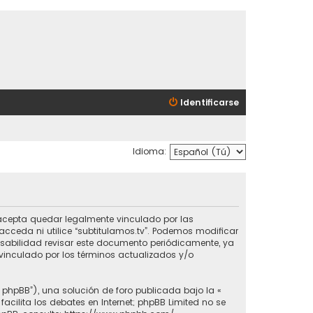
Identificarse
Idioma:
ted acepta quedar legalmente vinculado por las
cceda ni utilice “subtitulamos.tv”. Podemos modificar
nsabilidad revisar este documento periódicamente, ya
vinculado por los términos actualizados y/o
e phpBB”), una solución de foro publicada bajo la «
 facilita los debates en Internet; phpBB Limited no se