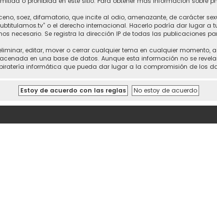
itida o prohibida en este sitio. Para obtener más información sobre p
no, soez, difamatorio, que incite al odio, amenazante, de carácter sex
“subtitulamos.tv” o el derecho internacional. Hacerlo podría dar lugar a
mos necesario. Se registra la dirección IP de todas las publicaciones pa
 eliminar, editar, mover o cerrar cualquier tema en cualquier momento,
cenada en una base de datos. Aunque esta información no se revelará a
piratería informática que pueda dar lugar a la compromisión de los da