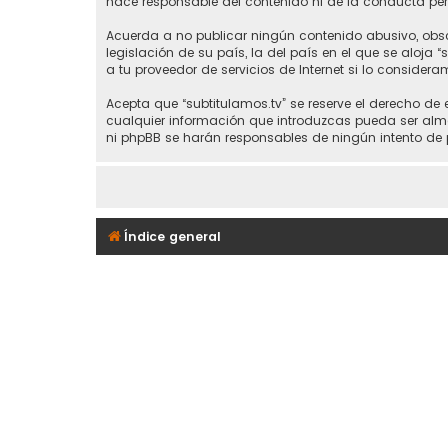
hace responsable del contenido ni de la conducta perm
Acuerda a no publicar ningún contenido abusivo, obsce
legislación de su país, la del país en el que se aloja 
a tu proveedor de servicios de Internet si lo considera
Acepta que “subtitulamos.tv” se reserve el derecho de
cualquier información que introduzcas pueda ser alma
ni phpBB se harán responsables de ningún intento de 
Índice general