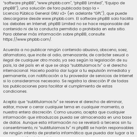
“software phpBB”, “www.phpbb.com”, “phpBB Limited”, “Equipo de
phpBB”), una solución de foro publicada bajo la «
Licencia Pública General GNU v2
» (en adelante “GPL”), que puede
descargarse desde
www.phpbb.com
. El software phpBB solo facilita
los debates en Internet; phpBB Limited no se hace responsable del
contenido ni de la conducta permitida o prohibida en este sitio.
Para obtener más información sobre phpBB, consulte:
https://www.phpbb.com/
.
Acuerda a no publicar ningún contenido abusivo, obsceno, soez,
difamatorio, que incite al odio, amenazante, de carácter sexual o
ilegal de cualquier otro modo, ya sea según la legislación de su
país, la del país en el que se aloja “subtitulamos.tv” o el derecho
internacional. Hacerlo podría dar lugar a tu expulsión inmediata y
permanente, con notificación a tu proveedor de servicios de Internet
si lo consideramos necesario. Se registra la dirección IP de todas
las publicaciones para facilitar el cumplimiento de estas
condiciones.
Acepta que “subtitulamos.tv” se reserve el derecho de eliminar,
editar, mover o cerrar cualquier tema en cualquier momento, a
nuestra entera discreción. Como usuario, acepta que cualquier
información que introduzcas pueda ser almacenada en una base
de datos. Aunque esta información no se revelará a terceros sin tu
consentimiento, ni “subtitulamos.tv” ni phpBB se harán responsables
de ningún intento de piratería informática que pueda dar lugar a la