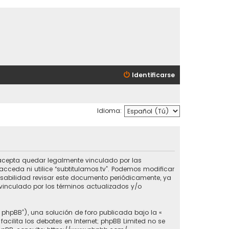
Identificarse
Idioma:
ted acepta quedar legalmente vinculado por las
cceda ni utilice “subtitulamos.tv”. Podemos modificar
nsabilidad revisar este documento periódicamente, ya
vinculado por los términos actualizados y/o
e phpBB”), una solución de foro publicada bajo la «
 facilita los debates en Internet; phpBB Limited no se