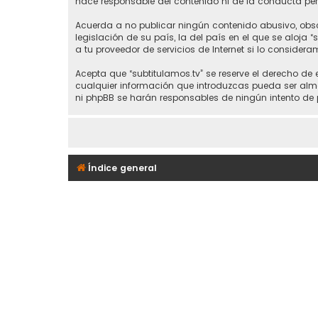
hace responsable del contenido ni de la conducta perm
Acuerda a no publicar ningún contenido abusivo, obsce
legislación de su país, la del país en el que se aloja 
a tu proveedor de servicios de Internet si lo considera
Acepta que “subtitulamos.tv” se reserve el derecho de
cualquier información que introduzcas pueda ser alma
ni phpBB se harán responsables de ningún intento de 
Índice general