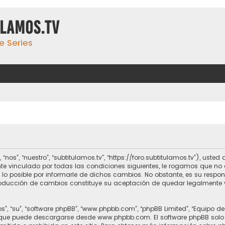
ulamos.tv
e Series
 “nos”, “nuestro”, “subtitulamos.tv”, “https://foro.subtitulamos.tv”), us
te vinculado por todas las condiciones siguientes, le rogamos que no a
o posible por informarle de dichos cambios. No obstante, es su respo
ntroducción de cambios constituye su aceptación de quedar legalmente 
s”, “su”, “software phpBB”, “www.phpbb.com”, “phpBB Limited”, “Equipo d
, que puede descargarse desde
www.phpbb.com
. El software phpBB solo