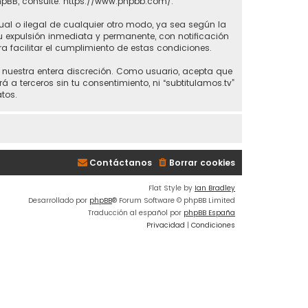
hpBB, consulte:
https://www.phpbb.com/
.
ual o ilegal de cualquier otro modo, ya sea según la
 tu expulsión inmediata y permanente, con notificación
ra facilitar el cumplimiento de estas condiciones.
 a nuestra entera discreción. Como usuario, acepta que
 terceros sin tu consentimiento, ni “subtitulamos.tv”
tos.
Contáctanos
Borrar cookies
Flat Style by
Ian Bradley
Desarrollado por
phpBB
® Forum Software © phpBB Limited
Traducción al español por
phpBB España
Privacidad
|
Condiciones