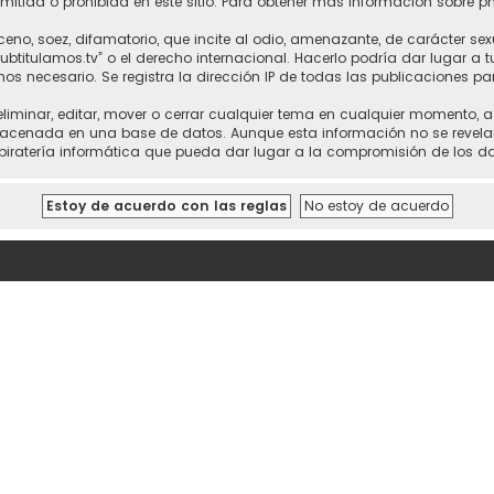
itida o prohibida en este sitio. Para obtener más información sobre p
no, soez, difamatorio, que incite al odio, amenazante, de carácter sex
“subtitulamos.tv” o el derecho internacional. Hacerlo podría dar lugar a
mos necesario. Se registra la dirección IP de todas las publicaciones pa
 eliminar, editar, mover o cerrar cualquier tema en cualquier momento,
cenada en una base de datos. Aunque esta información no se revelará a
piratería informática que pueda dar lugar a la compromisión de los da