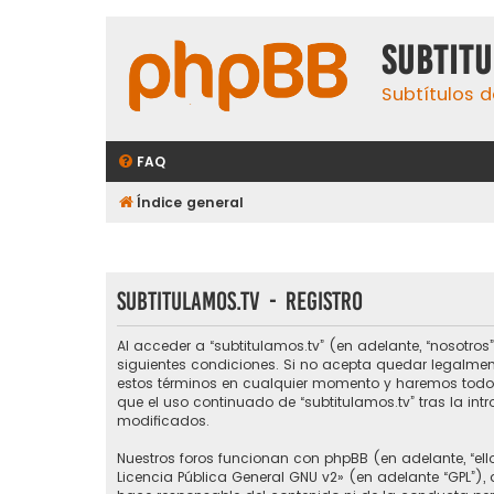
subtit
Subtítulos d
FAQ
Índice general
subtitulamos.tv - Registro
Al acceder a “subtitulamos.tv” (en adelante, “nosotros”,
siguientes condiciones. Si no acepta quedar legalmen
estos términos en cualquier momento y haremos todo l
que el uso continuado de “subtitulamos.tv” tras la i
modificados.
Nuestros foros funcionan con phpBB (en adelante, “ello
Licencia Pública General GNU v2
» (en adelante “GPL”)