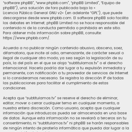
“software phpBB”, “www.phpbb.com”, “phpBB Limited”, “Equipo de
phpBB”), una solución de foro publicada bajo la «
Licencia Pública General GNU v2
» (en adelante “GPL”), que puede
descargarse desde
www.phpbb.com
. El software phpBB solo facilita
los debates en Internet; phpBB Limited no se hace responsable del
contenido ni de la conducta permitida o prohibida en este sitio.
Para obtener más información sobre phpBB, consulte:
https://www.phpbb.com/
.
Acuerda a no publicar ningún contenido abusivo, obsceno, soez,
difamatorio, que incite al odio, amenazante, de carácter sexual o
ilegal de cualquier otro modo, ya sea según la legislación de su
país, la del país en el que se aloja “subtitulamos.tv” o el derecho
internacional. Hacerlo podría dar lugar a tu expulsión inmediata y
permanente, con notificación a tu proveedor de servicios de Internet
si lo consideramos necesario. Se registra la dirección IP de todas
las publicaciones para facilitar el cumplimiento de estas
condiciones.
Acepta que “subtitulamos.tv” se reserve el derecho de eliminar,
editar, mover o cerrar cualquier tema en cualquier momento, a
nuestra entera discreción. Como usuario, acepta que cualquier
información que introduzcas pueda ser almacenada en una base
de datos. Aunque esta información no se revelará a terceros sin tu
consentimiento, ni “subtitulamos.tv” ni phpBB se harán responsables
de ningún intento de piratería informática que pueda dar lugar a la