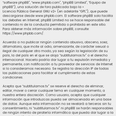
“software phpBB”, “www.phpbb.com”, “phpBB Limited”, “Equipo de
phpBB”), una solución de foro publicada bajo la «
Licencia Pública General GNU v2
» (en adelante “GPL”), que puede
descargarse desde
www.phpbb.com
. El software phpBB solo facilita
los debates en Internet; phpBB Limited no se hace responsable del
contenido ni de la conducta permitida o prohibida en este sitio.
Para obtener más información sobre phpBB, consulte:
https://www.phpbb.com/
.
Acuerda a no publicar ningún contenido abusivo, obsceno, soez,
difamatorio, que incite al odio, amenazante, de carácter sexual o
ilegal de cualquier otro modo, ya sea según la legislación de su
país, la del país en el que se aloja “subtitulamos.tv” o el derecho
internacional. Hacerlo podría dar lugar a tu expulsión inmediata y
permanente, con notificación a tu proveedor de servicios de Internet
si lo consideramos necesario. Se registra la dirección IP de todas
las publicaciones para facilitar el cumplimiento de estas
condiciones.
Acepta que “subtitulamos.tv” se reserve el derecho de eliminar,
editar, mover o cerrar cualquier tema en cualquier momento, a
nuestra entera discreción. Como usuario, acepta que cualquier
información que introduzcas pueda ser almacenada en una base
de datos. Aunque esta información no se revelará a terceros sin tu
consentimiento, ni “subtitulamos.tv” ni phpBB se harán responsables
de ningún intento de piratería informática que pueda dar lugar a la