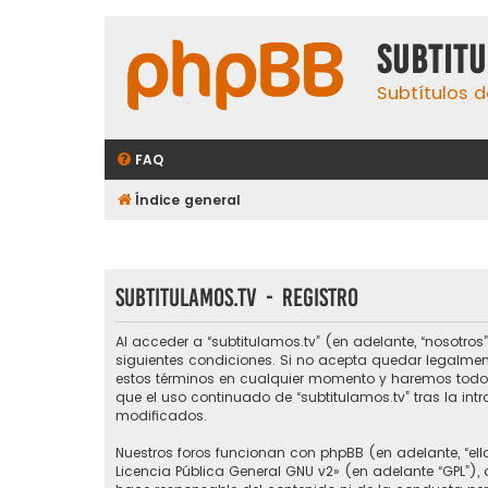
subtit
Subtítulos d
FAQ
Índice general
subtitulamos.tv - Registro
Al acceder a “subtitulamos.tv” (en adelante, “nosotros”,
siguientes condiciones. Si no acepta quedar legalmen
estos términos en cualquier momento y haremos todo l
que el uso continuado de “subtitulamos.tv” tras la i
modificados.
Nuestros foros funcionan con phpBB (en adelante, “ello
Licencia Pública General GNU v2
» (en adelante “GPL”)