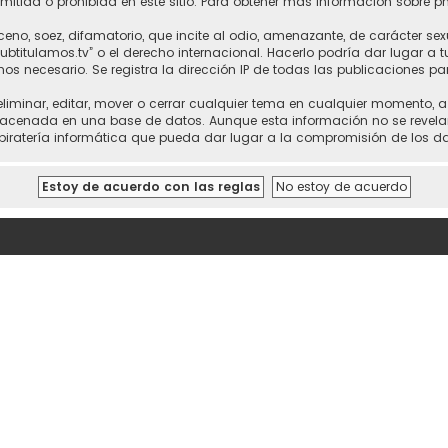
itida o prohibida en este sitio. Para obtener más información sobre p
no, soez, difamatorio, que incite al odio, amenazante, de carácter sex
“subtitulamos.tv” o el derecho internacional. Hacerlo podría dar lugar a
mos necesario. Se registra la dirección IP de todas las publicaciones pa
 eliminar, editar, mover o cerrar cualquier tema en cualquier momento,
cenada en una base de datos. Aunque esta información no se revelará a
piratería informática que pueda dar lugar a la compromisión de los da