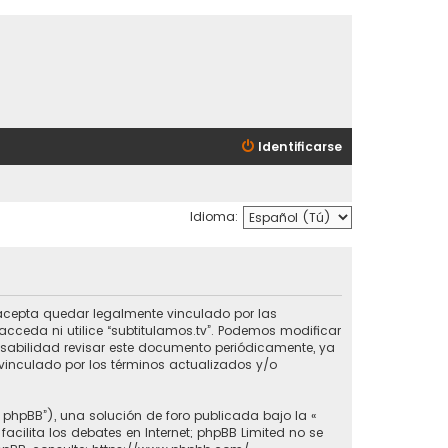
Identificarse
Idioma:
ted acepta quedar legalmente vinculado por las
cceda ni utilice “subtitulamos.tv”. Podemos modificar
nsabilidad revisar este documento periódicamente, ya
vinculado por los términos actualizados y/o
e phpBB”), una solución de foro publicada bajo la «
 facilita los debates en Internet; phpBB Limited no se