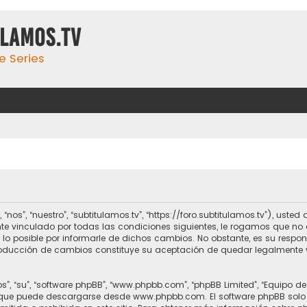
ulamos.tv
e Series
 “nos”, “nuestro”, “subtitulamos.tv”, “https://foro.subtitulamos.tv”), us
te vinculado por todas las condiciones siguientes, le rogamos que no a
o posible por informarle de dichos cambios. No obstante, es su respo
ntroducción de cambios constituye su aceptación de quedar legalmente 
s”, “su”, “software phpBB”, “www.phpbb.com”, “phpBB Limited”, “Equipo d
, que puede descargarse desde
www.phpbb.com
. El software phpBB solo