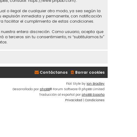
hpBB, consulte:
https://www.phpbb.com/
.
ual o ilegal de cualquier otro modo, ya sea según la
 tu expulsión inmediata y permanente, con notificación
ra facilitar el cumplimiento de estas condiciones.
 a nuestra entera discreción. Como usuario, acepta que
 terceros sin tu consentimiento, ni “subtitulamos.tv”
tos.
Contáctanos
Borrar cookies
Flat Style by
Ian Bradley
Desarrollado por
phpBB
® Forum Software © phpBB Limited
Traducción al español por
phpBB España
Privacidad
|
Condiciones