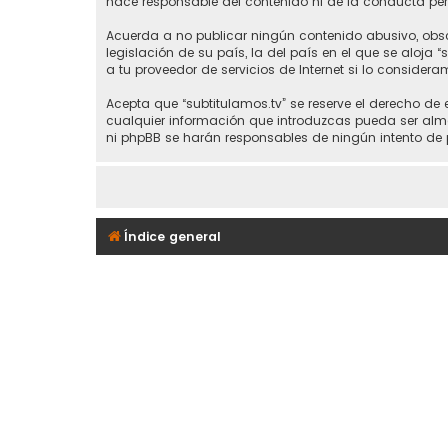
hace responsable del contenido ni de la conducta perm
Acuerda a no publicar ningún contenido abusivo, obsce
legislación de su país, la del país en el que se aloja 
a tu proveedor de servicios de Internet si lo considera
Acepta que “subtitulamos.tv” se reserve el derecho de
cualquier información que introduzcas pueda ser alma
ni phpBB se harán responsables de ningún intento de 
Índice general