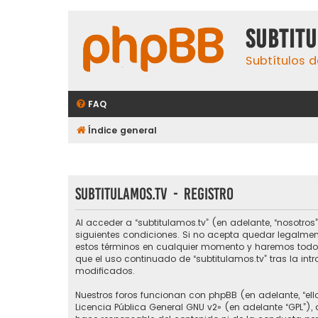
subtit
Subtítulos d
FAQ
Índice general
subtitulamos.tv - Registro
Al acceder a “subtitulamos.tv” (en adelante, “nosotros”,
siguientes condiciones. Si no acepta quedar legalmen
estos términos en cualquier momento y haremos todo l
que el uso continuado de “subtitulamos.tv” tras la i
modificados.
Nuestros foros funcionan con phpBB (en adelante, “ello
Licencia Pública General GNU v2
» (en adelante “GPL”)