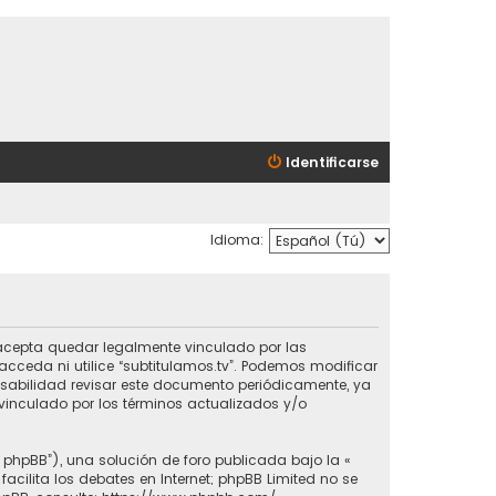
Identificarse
Idioma:
ted acepta quedar legalmente vinculado por las
cceda ni utilice “subtitulamos.tv”. Podemos modificar
nsabilidad revisar este documento periódicamente, ya
vinculado por los términos actualizados y/o
e phpBB”), una solución de foro publicada bajo la «
 facilita los debates en Internet; phpBB Limited no se