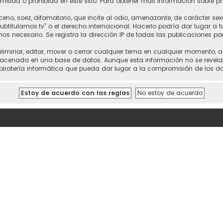
itida o prohibida en este sitio. Para obtener más información sobre p
no, soez, difamatorio, que incite al odio, amenazante, de carácter sex
“subtitulamos.tv” o el derecho internacional. Hacerlo podría dar lugar a
mos necesario. Se registra la dirección IP de todas las publicaciones pa
 eliminar, editar, mover o cerrar cualquier tema en cualquier momento,
cenada en una base de datos. Aunque esta información no se revelará a
piratería informática que pueda dar lugar a la compromisión de los da