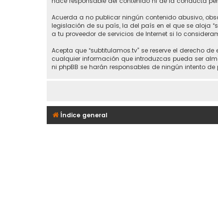
hace responsable del contenido ni de la conducta perm
Acuerda a no publicar ningún contenido abusivo, obsce
legislación de su país, la del país en el que se aloja 
a tu proveedor de servicios de Internet si lo considera
Acepta que “subtitulamos.tv” se reserve el derecho de
cualquier información que introduzcas pueda ser alma
ni phpBB se harán responsables de ningún intento de 
Índice general