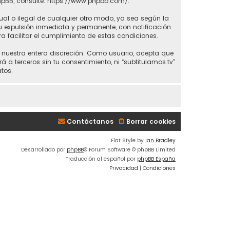
hpBB, consulte:
https://www.phpbb.com/
.
ual o ilegal de cualquier otro modo, ya sea según la
 tu expulsión inmediata y permanente, con notificación
ra facilitar el cumplimiento de estas condiciones.
 a nuestra entera discreción. Como usuario, acepta que
 terceros sin tu consentimiento, ni “subtitulamos.tv”
tos.
Contáctanos
Borrar cookies
Flat Style by
Ian Bradley
Desarrollado por
phpBB
® Forum Software © phpBB Limited
Traducción al español por
phpBB España
Privacidad
|
Condiciones