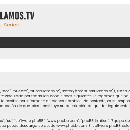
ulamos.tv
e Series
 “nos”, “nuestro”, “subtitulamos.tv”, “https://foro.subtitulamos.tv”), us
te vinculado por todas las condiciones siguientes, le rogamos que no a
o posible por informarle de dichos cambios. No obstante, es su respo
ntroducción de cambios constituye su aceptación de quedar legalmente 
s”, “su”, “software phpBB”, “www.phpbb.com”, “phpBB Limited”, “Equipo d
, que puede descargarse desde
www.phpbb.com
. El software phpBB solo