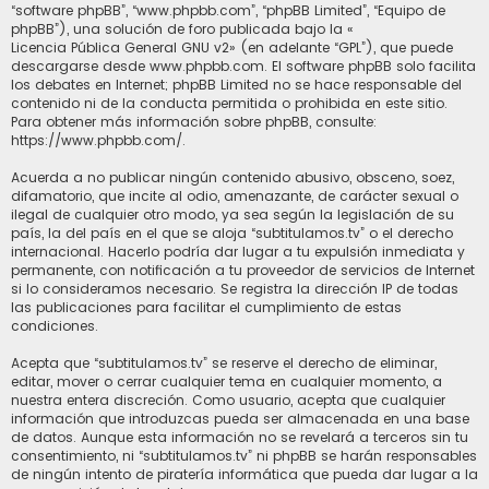
“software phpBB”, “www.phpbb.com”, “phpBB Limited”, “Equipo de
phpBB”), una solución de foro publicada bajo la «
Licencia Pública General GNU v2
» (en adelante “GPL”), que puede
descargarse desde
www.phpbb.com
. El software phpBB solo facilita
los debates en Internet; phpBB Limited no se hace responsable del
contenido ni de la conducta permitida o prohibida en este sitio.
Para obtener más información sobre phpBB, consulte:
https://www.phpbb.com/
.
Acuerda a no publicar ningún contenido abusivo, obsceno, soez,
difamatorio, que incite al odio, amenazante, de carácter sexual o
ilegal de cualquier otro modo, ya sea según la legislación de su
país, la del país en el que se aloja “subtitulamos.tv” o el derecho
internacional. Hacerlo podría dar lugar a tu expulsión inmediata y
permanente, con notificación a tu proveedor de servicios de Internet
si lo consideramos necesario. Se registra la dirección IP de todas
las publicaciones para facilitar el cumplimiento de estas
condiciones.
Acepta que “subtitulamos.tv” se reserve el derecho de eliminar,
editar, mover o cerrar cualquier tema en cualquier momento, a
nuestra entera discreción. Como usuario, acepta que cualquier
información que introduzcas pueda ser almacenada en una base
de datos. Aunque esta información no se revelará a terceros sin tu
consentimiento, ni “subtitulamos.tv” ni phpBB se harán responsables
de ningún intento de piratería informática que pueda dar lugar a la