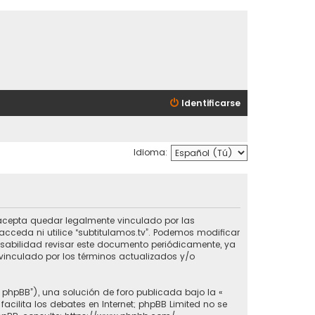
Identificarse
Idioma:
ted acepta quedar legalmente vinculado por las
cceda ni utilice “subtitulamos.tv”. Podemos modificar
nsabilidad revisar este documento periódicamente, ya
vinculado por los términos actualizados y/o
e phpBB”), una solución de foro publicada bajo la «
 facilita los debates en Internet; phpBB Limited no se