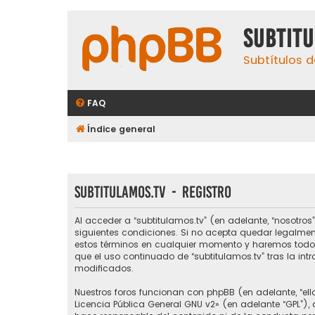
subtit
Subtítulos d
FAQ
Índice general
subtitulamos.tv - Registro
Al acceder a “subtitulamos.tv” (en adelante, “nosotros”,
siguientes condiciones. Si no acepta quedar legalmen
estos términos en cualquier momento y haremos todo l
que el uso continuado de “subtitulamos.tv” tras la i
modificados.
Nuestros foros funcionan con phpBB (en adelante, “ello
Licencia Pública General GNU v2
» (en adelante “GPL”)