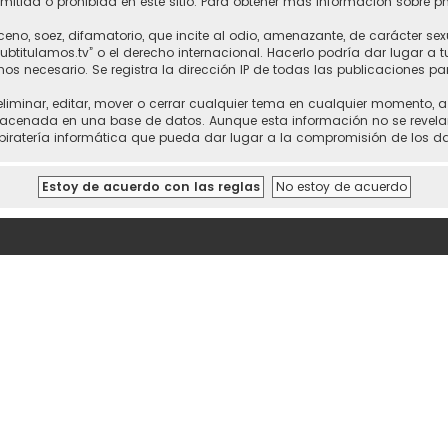
itida o prohibida en este sitio. Para obtener más información sobre p
no, soez, difamatorio, que incite al odio, amenazante, de carácter sex
“subtitulamos.tv” o el derecho internacional. Hacerlo podría dar lugar a
mos necesario. Se registra la dirección IP de todas las publicaciones pa
 eliminar, editar, mover o cerrar cualquier tema en cualquier momento,
cenada en una base de datos. Aunque esta información no se revelará a
piratería informática que pueda dar lugar a la compromisión de los da