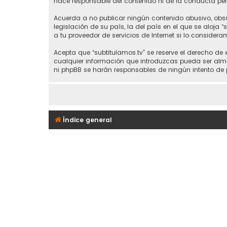
hace responsable del contenido ni de la conducta perm
Acuerda a no publicar ningún contenido abusivo, obsce
legislación de su país, la del país en el que se aloja 
a tu proveedor de servicios de Internet si lo considera
Acepta que “subtitulamos.tv” se reserve el derecho de
cualquier información que introduzcas pueda ser alma
ni phpBB se harán responsables de ningún intento de 
Índice general