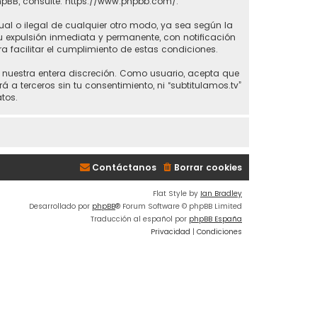
hpBB, consulte:
https://www.phpbb.com/
.
ual o ilegal de cualquier otro modo, ya sea según la
 tu expulsión inmediata y permanente, con notificación
ra facilitar el cumplimiento de estas condiciones.
 a nuestra entera discreción. Como usuario, acepta que
 terceros sin tu consentimiento, ni “subtitulamos.tv”
tos.
Contáctanos
Borrar cookies
Flat Style by
Ian Bradley
Desarrollado por
phpBB
® Forum Software © phpBB Limited
Traducción al español por
phpBB España
Privacidad
|
Condiciones