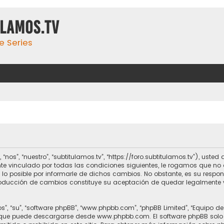
ulamos.tv
e Series
 “nos”, “nuestro”, “subtitulamos.tv”, “https://foro.subtitulamos.tv”), us
te vinculado por todas las condiciones siguientes, le rogamos que no a
o posible por informarle de dichos cambios. No obstante, es su respo
ntroducción de cambios constituye su aceptación de quedar legalmente 
s”, “su”, “software phpBB”, “www.phpbb.com”, “phpBB Limited”, “Equipo d
, que puede descargarse desde
www.phpbb.com
. El software phpBB solo